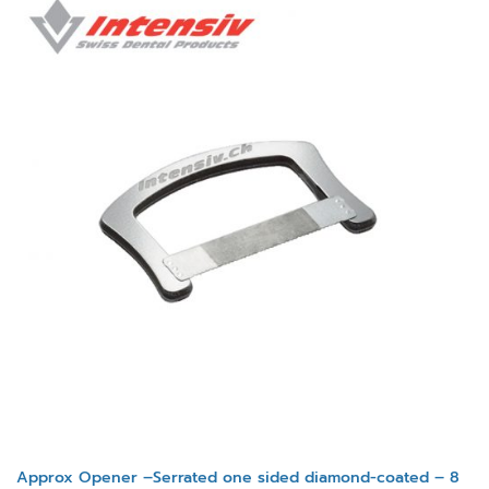
Approx Opener –Serrated one sided diamond-coated – 8