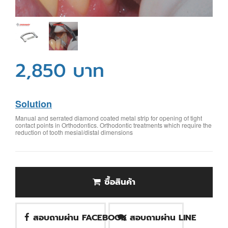
2,850 บาท
Solution
Manual and serrated diamond coated metal strip for opening of tight
contact points in Orthodontics. Orthodontic treatments which require the
reduction of tooth mesial/distal dimensions
ซื้อสินค้า
สอบถามผ่าน FACEBOOK
สอบถามผ่าน LINE