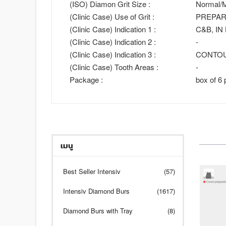
(ISO) Diamon Grit Size :
Normal/M
(Clinic Case) Use of Grit :
PREPAR
(Clinic Case) Indication 1 :
C&B, IN
(Clinic Case) Indication 2 :
-
(Clinic Case) Indication 3 :
CONTO
(Clinic Case) Tooth Areas :
-
Package :
box of 6 
เมนู
Best Seller Intensiv
(57)
Intensiv Diamond Burs
(1617)
Diamond Burs with Tray
(8)