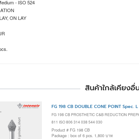
edium - ISO 524
ATION
 LAY, ON LAY
UR
pcs.
สินค้าใกล้เคียงอื่
FG 198 CB DOUBLE CONE POINT Spec. L
FG 198 CB PROSTHETIC C&B REDUCTION PREPA
811 ISO 806 314 038 544 030
Product # FG 198 CB
Package : box of 6 pcs. 1,800 บาท