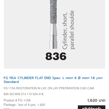
FG 115A CYLINDER FLAT END Spec. L mm= 6 Ø mm= 1.8 µm=
Standard
FG 115A RESTORATION IN LAY, ON LAY PREPARATION CAD-CAM
836 ISO 806 314 110 524 018
1,620 บาท
Product # FG 115A
Package : box of 6 pcs. 1,620
หยิบใส่ตะกร้า
บาท