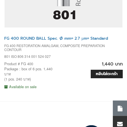
FG 400 ROUND BALL Spec. Ø mm= 2.7 µm= Standard
FG 400 RESTORATION AMALGAM, COMPOSITE PREPARATION
CONTOUR
801 ISO 806 314 001 524 027
1,440 บาท
Product # FG 400
Package : box of 6 pcs. 1,440
หยิบใส่ตะกร้า
บาท
(1 pcs. 240 บาท)
Available on sale