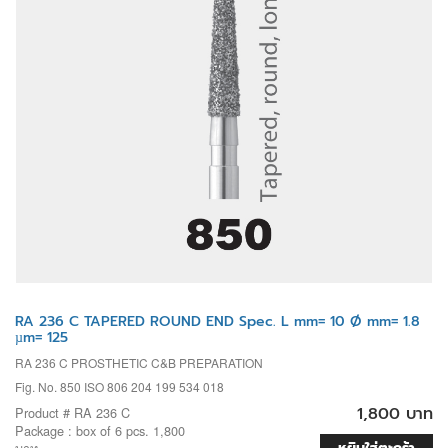
RA 236 C TAPERED ROUND END Spec. L mm= 10 Ø mm= 1.8
µm= 125
RA 236 C PROSTHETIC C&B PREPARATION
Fig. No. 850 ISO 806 204 199 534 018
1,800 บาท
Product # RA 236 C
Package : box of 6 pcs. 1,800