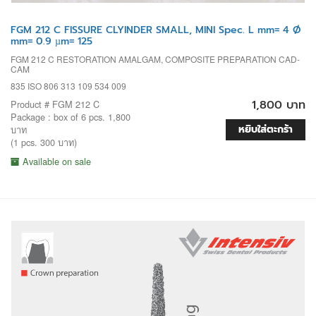
FGM 212 C FISSURE CLYINDER SMALL, MINI Spec. L mm= 4 Ø
mm= 0.9 µm= 125
FGM 212 C RESTORATION AMALGAM, COMPOSITE PREPARATION CAD-
CAM
835 ISO 806 313 109 534 009
1,800 บาท
Product # FGM 212 C
Package : box of 6 pcs. 1,800
หยิบใส่ตะกร้า
บาท
(1 pcs. 300 บาท)
Available on sale