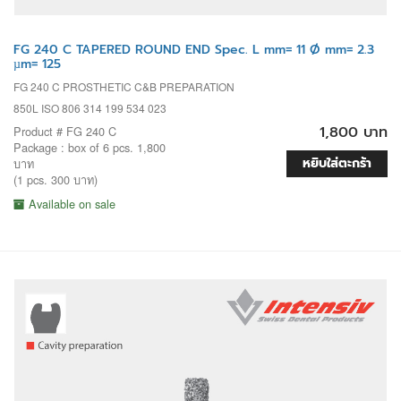
FG 240 C TAPERED ROUND END Spec. L mm= 11 Ø mm= 2.3
µm= 125
FG 240 C PROSTHETIC C&B PREPARATION
850L ISO 806 314 199 534 023
1,800 บาท
Product # FG 240 C
Package : box of 6 pcs. 1,800
หยิบใส่ตะกร้า
บาท
(1 pcs. 300 บาท)
Available on sale