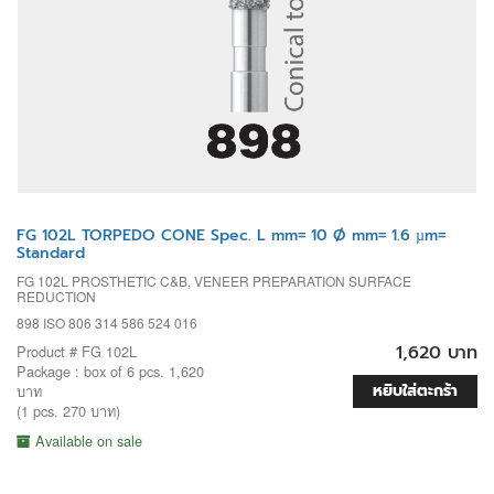
FG 102L TORPEDO CONE Spec. L mm= 10 Ø mm= 1.6 µm=
Standard
FG 102L PROSTHETIC C&B, VENEER PREPARATION SURFACE
REDUCTION
898 ISO 806 314 586 524 016
1,620 บาท
Product # FG 102L
Package : box of 6 pcs. 1,620
หยิบใส่ตะกร้า
บาท
(1 pcs. 270 บาท)
Available on sale