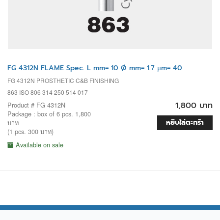
FG 4312N FLAME Spec. L mm= 10 Ø mm= 1.7 µm= 40
FG 4312N PROSTHETIC C&B FINISHING
863 ISO 806 314 250 514 017
1,800 บาท
Product # FG 4312N
Package : box of 6 pcs. 1,800
หยิบใส่ตะกร้า
บาท
(1 pcs. 300 บาท)
Available on sale