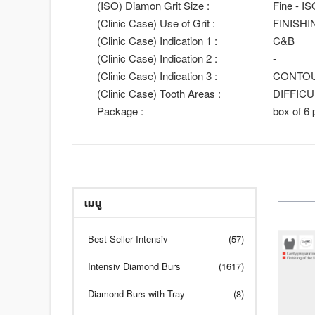
(ISO) Diamon Grit Size :
Fine - I
(Clinic Case) Use of Grit :
FINISHI
(Clinic Case) Indication 1 :
C&B
(Clinic Case) Indication 2 :
-
(Clinic Case) Indication 3 :
CONTO
(Clinic Case) Tooth Areas :
DIFFIC
Package :
box of 6 
เมนู
Best Seller Intensiv
(57)
Intensiv Diamond Burs
(1617)
Diamond Burs with Tray
(8)