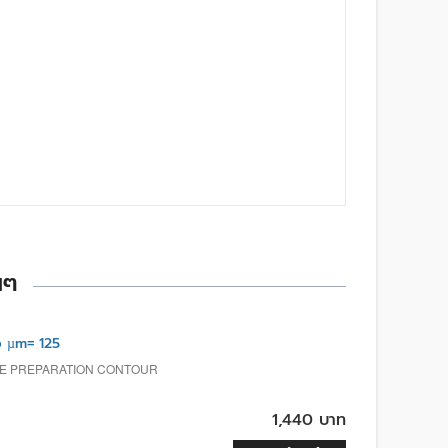
นๆ
 µm= 125
TE PREPARATION CONTOUR
1,440 บาท