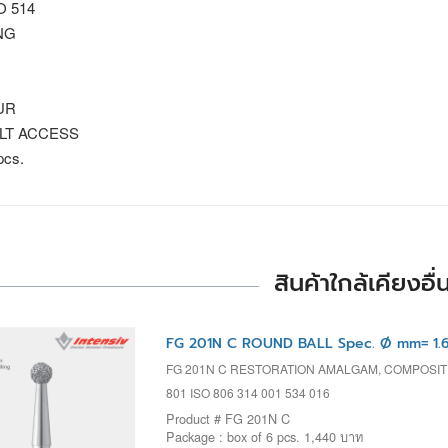
SO 514
NG
UR
ULT ACCESS
pcs.
สินค้าใกล้เคียงอื่
FG 201N C ROUND BALL Spec. Ø mm= 1.6
FG 201N C RESTORATION AMALGAM, COMPOSI
801 ISO 806 314 001 534 016
Product # FG 201N C
Package : box of 6 pcs. 1,440 บาท