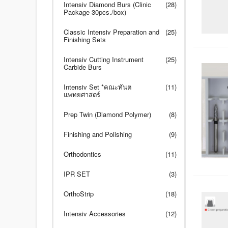
Intensiv Diamond Burs (Clinic
(28)
Package 30pcs./box)
Classic Intensiv Preparation and
(25)
Finishing Sets
Intensiv Cutting Instrument
(25)
Carbide Burs
Intensiv Set *คณะทันต
(11)
แพทยศาสตร์
Prep Twin (Diamond Polymer)
(8)
Finishing and Polishing
(9)
Orthodontics
(11)
IPR SET
(3)
OrthoStrip
(18)
Intensiv Accessories
(12)