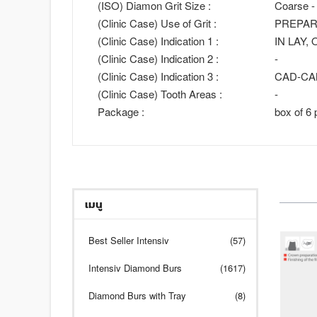
(ISO) Diamon Grit Size :
Coarse -
(Clinic Case) Use of Grit :
PREPAR
(Clinic Case) Indication 1 :
IN LAY,
(Clinic Case) Indication 2 :
-
(Clinic Case) Indication 3 :
CAD-C
(Clinic Case) Tooth Areas :
-
Package :
box of 6 
เมนู
Best Seller Intensiv
(57)
Intensiv Diamond Burs
(1617)
Diamond Burs with Tray
(8)