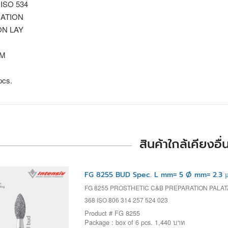
 ISO 534
ATION
 ON LAY
AM
pcs.
สินค้าใกล้เคียงอื่
FG 8255 BUD Spec. L mm= 5 Ø mm= 2.3 
FG 8255 PROSTHETIC C&B PREPARATION PALA
368 ISO 806 314 257 524 023
Product # FG 8255
Package : box of 6 pcs. 1,440 บาท