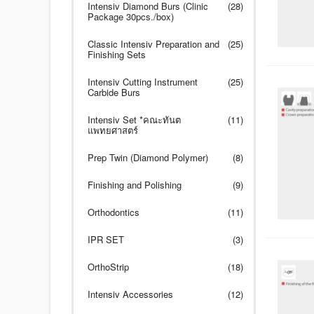
Intensiv Diamond Burs (Clinic
(28)
Package 30pcs./box)
Classic Intensiv Preparation and
(25)
Finishing Sets
Intensiv Cutting Instrument
(25)
Carbide Burs
Intensiv Set *คณะทันต
(11)
แพทยศาสตร์
Prep Twin (Diamond Polymer)
(8)
Finishing and Polishing
(9)
Orthodontics
(11)
IPR SET
(3)
OrthoStrip
(18)
Intensiv Accessories
(12)