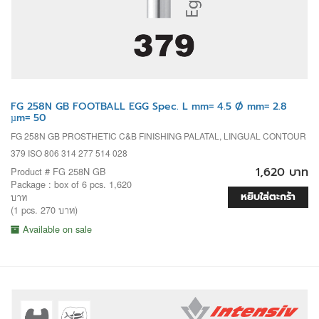
FG 258N GB FOOTBALL EGG Spec. L mm= 4.5 Ø mm= 2.8
µm= 50
FG 258N GB PROSTHETIC C&B FINISHING PALATAL, LINGUAL CONTOUR
379 ISO 806 314 277 514 028
1,620 บาท
Product # FG 258N GB
Package : box of 6 pcs. 1,620
หยิบใส่ตะกร้า
บาท
(1 pcs. 270 บาท)
Available on sale