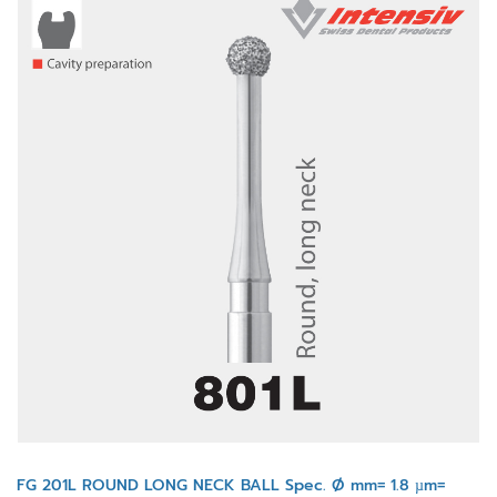
FG 201L ROUND LONG NECK BALL Spec. Ø mm= 1.8 µm=