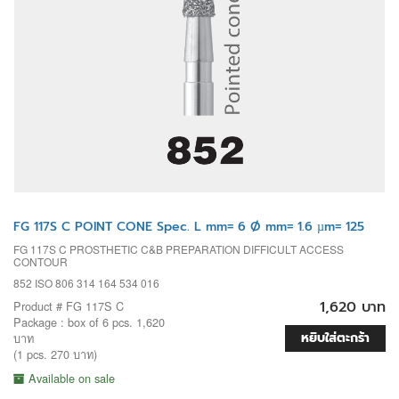
FG 117S C POINT CONE Spec. L mm= 6 Ø mm= 1.6 µm= 125
FG 117S C PROSTHETIC C&B PREPARATION DIFFICULT ACCESS
CONTOUR
852 ISO 806 314 164 534 016
1,620 บาท
Product # FG 117S C
Package : box of 6 pcs. 1,620
หยิบใส่ตะกร้า
บาท
(1 pcs. 270 บาท)
Available on sale