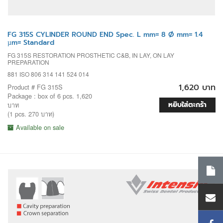
FG 315S CYLINDER ROUND END Spec. L mm= 8 Ø mm= 1.4
µm= Standard
FG 315S RESTORATION PROSTHETIC C&B, IN LAY, ON LAY
PREPARATION
881 ISO 806 314 141 524 014
1,620 บาท
Product # FG 315S
Package : box of 6 pcs. 1,620
หยิบใส่ตะกร้า
บาท
(1 pcs. 270 บาท)
Available on sale