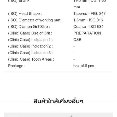
(ISO) Shank :
19.0 mm, Dia. 1.60
mm
(ISO) Head Shape :
Tapered - FIG. 847
(ISO) Diameter of working part :
1.6mm - ISO 016
(ISO) Diamon Grit Size :
Coarse - ISO 534
(Clinic Case) Use of Grit :
PREPARATION
(Clinic Case) Indication 1 :
C&B
(Clinic Case) Indication 2 :
-
(Clinic Case) Indication 3 :
-
(Clinic Case) Tooth Areas :
-
Package :
box of 6 pcs.
สินค้าใกล้เคียงอื่นๆ