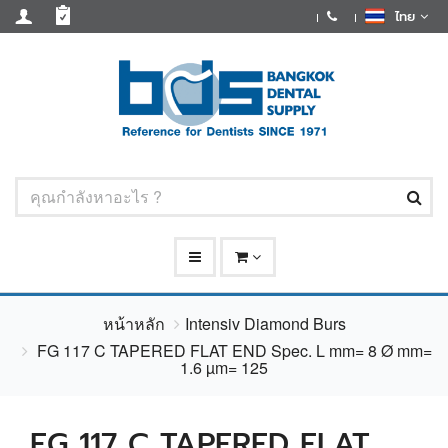
ไทย
หน้าหลัก
Intensiv Diamond Burs
FG 117 C TAPERED FLAT END Spec. L mm= 8 Ø mm=
1.6 µm= 125
FG 117 C TAPERED FLAT