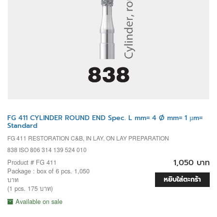
FG 411 CYLINDER ROUND END Spec. L mm= 4 Ø mm= 1 µm=
Standard
FG 411 RESTORATION C&B, IN LAY, ON LAY PREPARATION
838 ISO 806 314 139 524 010
1,050 บาท
Product # FG 411
Package : box of 6 pcs. 1,050
หยิบใส่ตะกร้า
บาท
(1 pcs. 175 บาท)
Available on sale