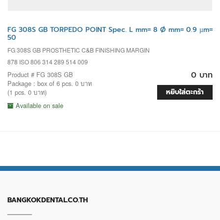
FG 308S GB TORPEDO POINT Spec. L mm= 8 Ø mm= 0.9 µm=
50
FG 308S GB PROSTHETIC C&B FINISHING MARGIN
878 ISO 806 314 289 514 009
0 บาท
Product # FG 308S GB
Package : box of 6 pcs. 0 บาท
หยิบใส่ตะกร้า
(1 pcs. 0 บาท)
Available on sale
BANGKOKDENTAL.CO.TH