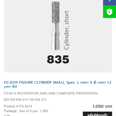
FG 8214 FISSURE CLYINDER SMALL Spec. L mm= 4 Ø mm= 1.2
µm= 80
FG 8214 RESTORATION AMALGAM, COMPOSITE PREPARATION
835 ISO 806 314 109 524 012
1,050 บาท
Product # FG 8214
Package : box of 6 pcs. 1,050
หยิบใส่ตะกร้า
บาท