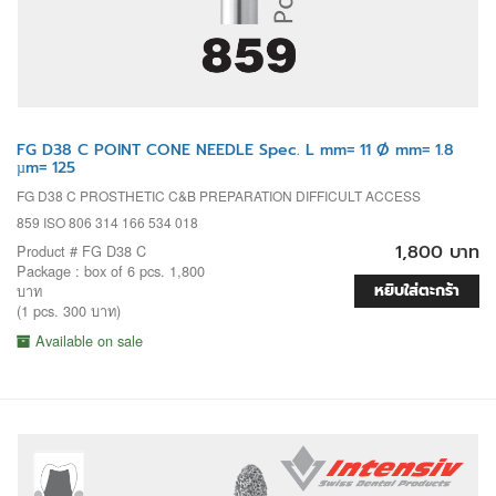
FG D38 C POINT CONE NEEDLE Spec. L mm= 11 Ø mm= 1.8
µm= 125
FG D38 C PROSTHETIC C&B PREPARATION DIFFICULT ACCESS
859 ISO 806 314 166 534 018
1,800 บาท
Product # FG D38 C
Package : box of 6 pcs. 1,800
หยิบใส่ตะกร้า
บาท
(1 pcs. 300 บาท)
Available on sale