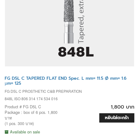
FG D5L C TAPERED FLAT END Spec. L mm= 11.5 Ø mm= 1.6
µm= 125
FG D5L C PROSTHETIC C&B PREPARATION
848L ISO 806 314 174 534 016
1,800 บาท
Product # FG D5L C
Package : box of 6 pcs. 1,800
หยิบใส่ตะกร้า
บาท
(1 pcs. 300 บาท)
Available on sale