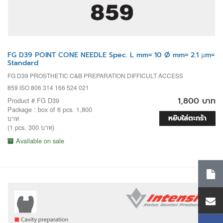
FG D39 POINT CONE NEEDLE Spec. L mm= 10 Ø mm= 2.1 µm=
Standard
FG D39 PROSTHETIC C&B PREPARATION DIFFICULT ACCESS
859 ISO 806 314 166 524 021
1,800 บาท
Product # FG D39
Package : box of 6 pcs. 1,800
หยิบใส่ตะกร้า
บาท
(1 pcs. 300 บาท)
Available on sale