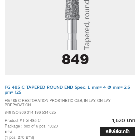
FG 485 C TAPERED ROUND END Spec. L mm= 4 Ø mm= 2.5
µm= 125
FG 485 C RESTORATION PROSTHETIC C&B, IN LAY, ON LAY
PREPARATION
849 ISO 806 314 196 534 025
1,620 บาท
Product # FG 485 C
Package : box of 6 pcs. 1,620
หยิบใส่ตะกร้า
บาท
(1 pcs. 270 บาท)