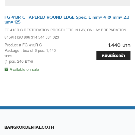
FG 413R C TAPERED ROUND EDGE Spec. L mm= 4 Ø mm= 2.3
µm= 125
FG 413R C RESTORATION PROSTHETIC IN LAY, ON LAY PREPARATION
845KR ISO 806 314 544 534 023
1,440 บาท
Product # FG 413R C
Package : box of 6 pcs. 1,440
หยิบใส่ตะกร้า
บาท
(1 pcs. 240 บาท)
Available on sale
BANGKOKDENTAL.CO.TH