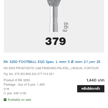
RA 3250 FOOTBALL EGG Spec. L mm= 5 Ø mm= 2.1 µm= 25
RA 3250 PROSTHETIC C&B FINISHING PALATAL, LINGUAL CONTOUR
Fig. No. 379 ISO 806 204 277 514 021
1,440 บาท
Product # RA 3250
Package : box of 6 pcs. 1,440
หยิบใส่ตะกร้า
บาท
(1 pcs. 240 บาท)
Available on sale