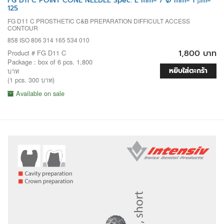
FG D11 C POINT CONE NEEDLE Spec. L mm= 7 Ø mm= 1 µm=
125
FG D11 C PROSTHETIC C&B PREPARATION DIFFICULT ACCESS
CONTOUR
858 ISO 806 314 165 534 010
1,800 บาท
Product # FG D11 C
Package : box of 6 pcs. 1,800
หยิบใส่ตะกร้า
บาท
(1 pcs. 300 บาท)
Available on sale