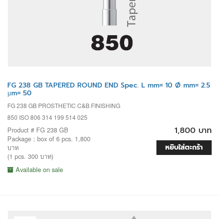
FG 238 GB TAPERED ROUND END Spec. L mm= 10 Ø mm= 2.5
µm= 50
FG 238 GB PROSTHETIC C&B FINISHING
850 ISO 806 314 199 514 025
1,800 บาท
Product # FG 238 GB
Package : box of 6 pcs. 1,800
หยิบใส่ตะกร้า
บาท
(1 pcs. 300 บาท)
Available on sale