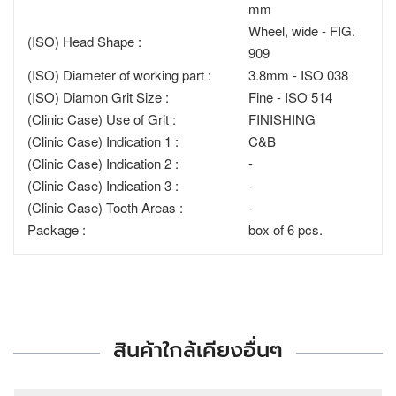
mm
Wheel, wide - FIG.
(ISO) Head Shape :
909
(ISO) Diameter of working part :
3.8mm - ISO 038
(ISO) Diamon Grit Size :
Fine - ISO 514
(Clinic Case) Use of Grit :
FINISHING
(Clinic Case) Indication 1 :
C&B
(Clinic Case) Indication 2 :
-
(Clinic Case) Indication 3 :
-
(Clinic Case) Tooth Areas :
-
Package :
box of 6 pcs.
สินค้าใกล้เคียงอื่นๆ