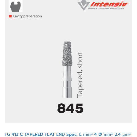
FG 413 C TAPERED FLAT END Spec. L mm= 4 Ø mm= 2.4 µm=