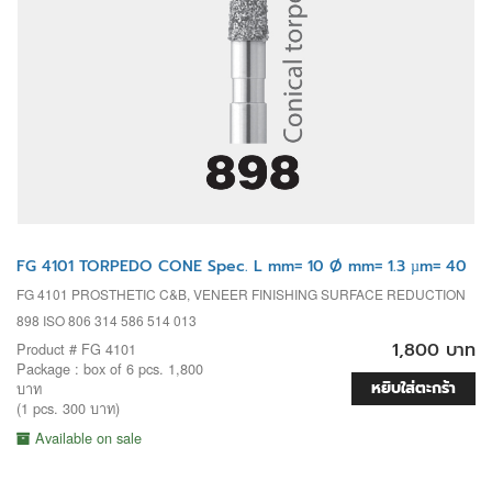
FG 4101 TORPEDO CONE Spec. L mm= 10 Ø mm= 1.3 µm= 40
FG 4101 PROSTHETIC C&B, VENEER FINISHING SURFACE REDUCTION
898 ISO 806 314 586 514 013
1,800 บาท
Product # FG 4101
Package : box of 6 pcs. 1,800
หยิบใส่ตะกร้า
บาท
(1 pcs. 300 บาท)
Available on sale