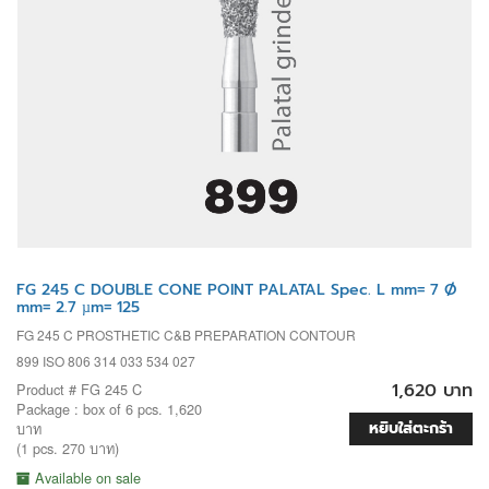
FG 245 C DOUBLE CONE POINT PALATAL Spec. L mm= 7 Ø
mm= 2.7 µm= 125
FG 245 C PROSTHETIC C&B PREPARATION CONTOUR
899 ISO 806 314 033 534 027
1,620 บาท
Product # FG 245 C
Package : box of 6 pcs. 1,620
หยิบใส่ตะกร้า
บาท
(1 pcs. 270 บาท)
Available on sale