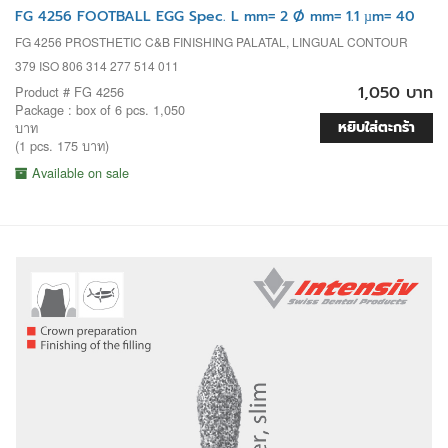
FG 4256 FOOTBALL EGG Spec. L mm= 2 Ø mm= 1.1 µm= 40
FG 4256 PROSTHETIC C&B FINISHING PALATAL, LINGUAL CONTOUR
379 ISO 806 314 277 514 011
1,050 บาท
Product # FG 4256
Package : box of 6 pcs. 1,050
หยิบใส่ตะกร้า
บาท
(1 pcs. 175 บาท)
Available on sale