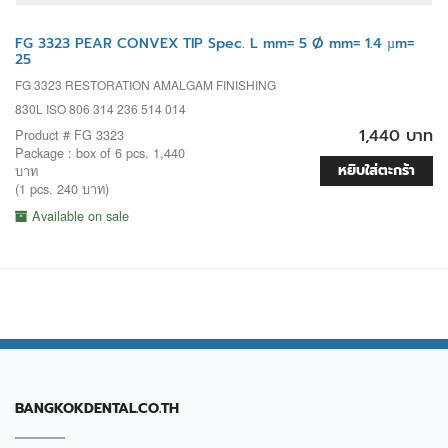
FG 3323 PEAR CONVEX TIP Spec. L mm= 5 Ø mm= 1.4 µm=
25
FG 3323 RESTORATION AMALGAM FINISHING
830L ISO 806 314 236 514 014
1,440 บาท
Product # FG 3323
Package : box of 6 pcs. 1,440
หยิบใส่ตะกร้า
บาท
(1 pcs. 240 บาท)
Available on sale
BANGKOKDENTAL.CO.TH