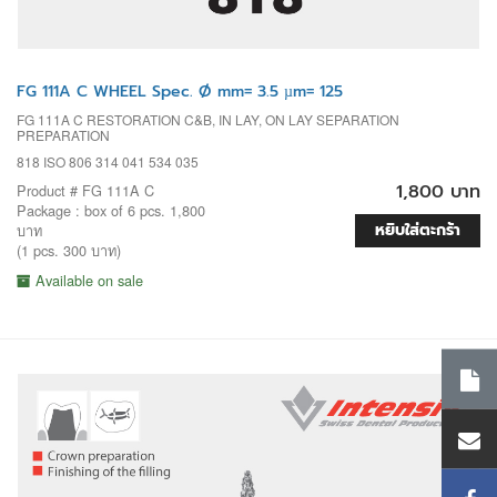
FG 111A C WHEEL Spec. Ø mm= 3.5 µm= 125
FG 111A C RESTORATION C&B, IN LAY, ON LAY SEPARATION
PREPARATION
818 ISO 806 314 041 534 035
1,800 บาท
Product # FG 111A C
Package : box of 6 pcs. 1,800
หยิบใส่ตะกร้า
บาท
(1 pcs. 300 บาท)
Available on sale