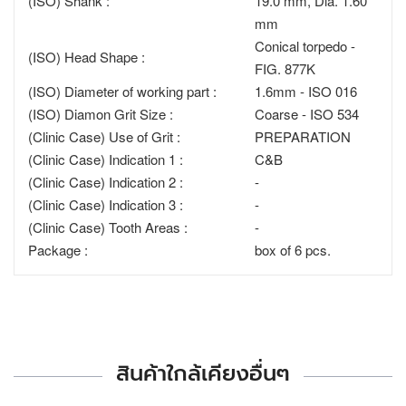
(ISO) Shank :
19.0 mm, Dia. 1.60
mm
Conical torpedo -
(ISO) Head Shape :
FIG. 877K
(ISO) Diameter of working part :
1.6mm - ISO 016
(ISO) Diamon Grit Size :
Coarse - ISO 534
(Clinic Case) Use of Grit :
PREPARATION
(Clinic Case) Indication 1 :
C&B
(Clinic Case) Indication 2 :
-
(Clinic Case) Indication 3 :
-
(Clinic Case) Tooth Areas :
-
Package :
box of 6 pcs.
สินค้าใกล้เคียงอื่นๆ