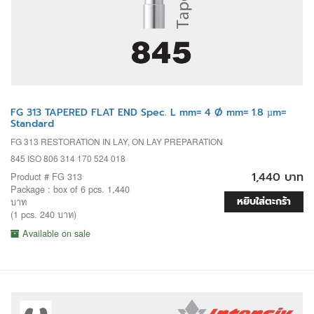
FG 313 TAPERED FLAT END Spec. L mm= 4 Ø mm= 1.8 µm=
Standard
FG 313 RESTORATION IN LAY, ON LAY PREPARATION
845 ISO 806 314 170 524 018
1,440 บาท
Product # FG 313
Package : box of 6 pcs. 1,440
หยิบใส่ตะกร้า
บาท
(1 pcs. 240 บาท)
Available on sale