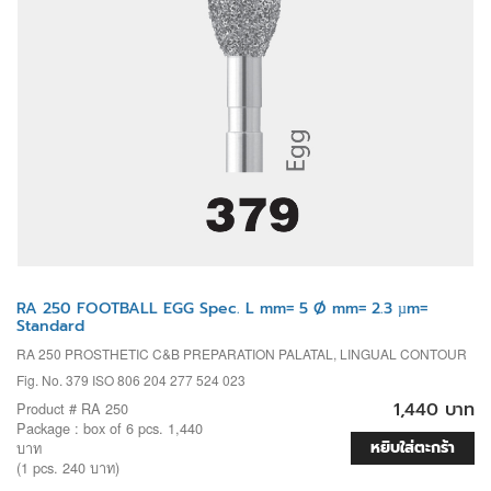
RA 250 FOOTBALL EGG Spec. L mm= 5 Ø mm= 2.3 µm=
Standard
RA 250 PROSTHETIC C&B PREPARATION PALATAL, LINGUAL CONTOUR
Fig. No. 379 ISO 806 204 277 524 023
1,440 บาท
Product # RA 250
Package : box of 6 pcs. 1,440
หยิบใส่ตะกร้า
บาท
(1 pcs. 240 บาท)