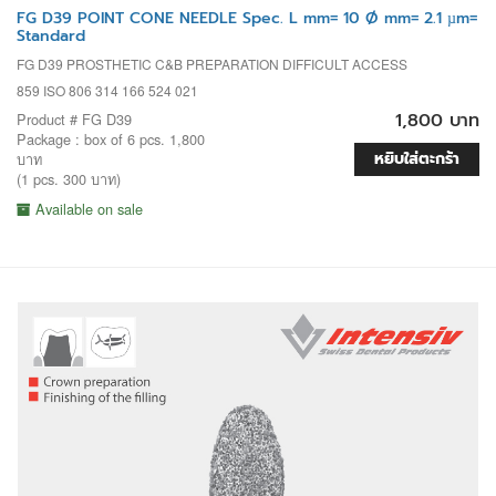
FG D39 POINT CONE NEEDLE Spec. L mm= 10 Ø mm= 2.1 µm=
Standard
FG D39 PROSTHETIC C&B PREPARATION DIFFICULT ACCESS
859 ISO 806 314 166 524 021
1,800 บาท
Product # FG D39
Package : box of 6 pcs. 1,800
หยิบใส่ตะกร้า
บาท
(1 pcs. 300 บาท)
Available on sale