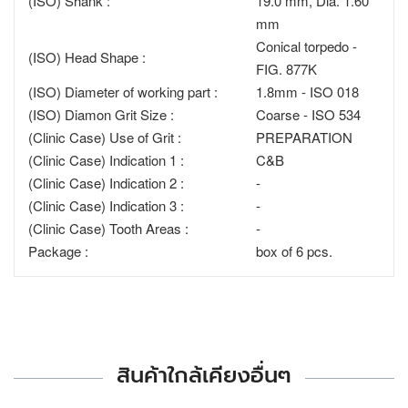
(ISO) Shank :
19.0 mm, Dia. 1.60
mm
Conical torpedo -
(ISO) Head Shape :
FIG. 877K
(ISO) Diameter of working part :
1.8mm - ISO 018
(ISO) Diamon Grit Size :
Coarse - ISO 534
(Clinic Case) Use of Grit :
PREPARATION
(Clinic Case) Indication 1 :
C&B
(Clinic Case) Indication 2 :
-
(Clinic Case) Indication 3 :
-
(Clinic Case) Tooth Areas :
-
Package :
box of 6 pcs.
สินค้าใกล้เคียงอื่นๆ