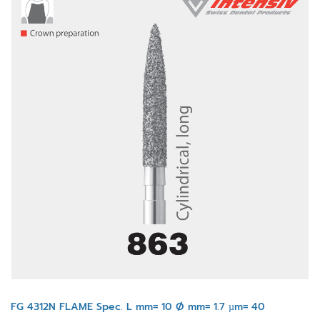
FG 4312N FLAME Spec. L mm= 10 Ø mm= 1.7 µm= 40