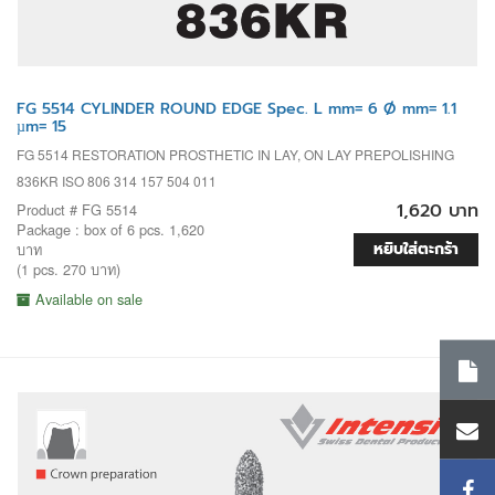
FG 5514 CYLINDER ROUND EDGE Spec. L mm= 6 Ø mm= 1.1
µm= 15
FG 5514 RESTORATION PROSTHETIC IN LAY, ON LAY PREPOLISHING
836KR ISO 806 314 157 504 011
1,620 บาท
Product # FG 5514
Package : box of 6 pcs. 1,620
หยิบใส่ตะกร้า
บาท
(1 pcs. 270 บาท)
Available on sale