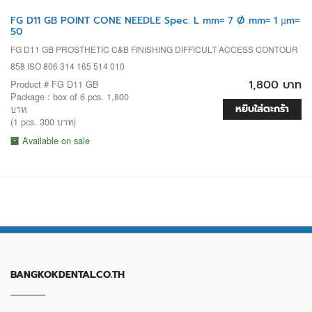
FG D11 GB POINT CONE NEEDLE Spec. L mm= 7 Ø mm= 1 µm=
50
FG D11 GB PROSTHETIC C&B FINISHING DIFFICULT ACCESS CONTOUR
858 ISO 806 314 165 514 010
1,800 บาท
Product # FG D11 GB
Package : box of 6 pcs. 1,800
หยิบใส่ตะกร้า
บาท
(1 pcs. 300 บาท)
Available on sale
BANGKOKDENTAL.CO.TH