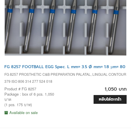
FG 8257 FOOTBALL EGG Spec. L mm= 3.5 Ø mm= 1.8 µm= 80
FG 8257 PROSTHETIC C&B PREPARATION PALATAL, LINGUAL CONTOUR
379 ISO 806 314 277 524 018
1,050 บาท
Product # FG 8257
Package : box of 6 pcs. 1,050
หยิบใส่ตะกร้า
บาท
(1 pcs. 175 บาท)
Available on sale