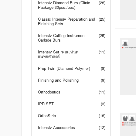
Intensiv Diamond Burs (Clinic
(28)
Package 30pcs./box)
Classic Intensiv Preparation and
(25)
Finishing Sets
Intensiv Cutting Instrument
(25)
Carbide Burs
Intensiv Set *คณะทันต
(11)
แพทยศาสตร์
Prep Twin (Diamond Polymer)
(8)
Finishing and Polishing
(9)
Orthodontics
(11)
IPR SET
(3)
OrthoStrip
(18)
Intensiv Accessories
(12)