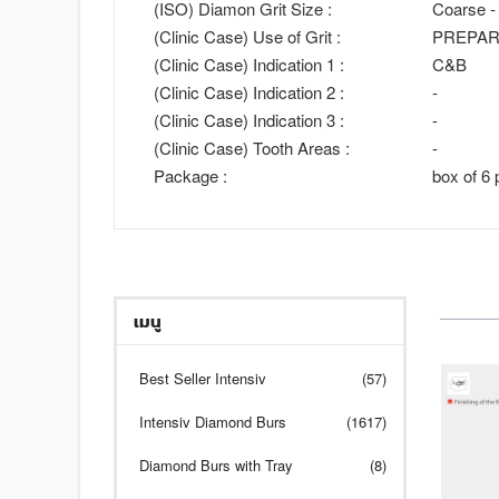
(ISO) Diamon Grit Size :
Coarse -
(Clinic Case) Use of Grit :
PREPAR
(Clinic Case) Indication 1 :
C&B
(Clinic Case) Indication 2 :
-
(Clinic Case) Indication 3 :
-
(Clinic Case) Tooth Areas :
-
Package :
box of 6 
เมนู
Best Seller Intensiv
(57)
Intensiv Diamond Burs
(1617)
Diamond Burs with Tray
(8)