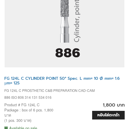
FG 124L C CYLINDER POINT 50° Spec. L mm= 10 Ø mm= 1.6
µm= 125
FG 124L C PROSTHETIC C&B PREPARATION CAD-CAM
886 ISO 806 314 131 534 016
1,800 บาท
Product # FG 124L C
Package : box of 6 pcs. 1,800
หยิบใส่ตะกร้า
บาท
(1 pcs. 300 บาท)
Available on sale