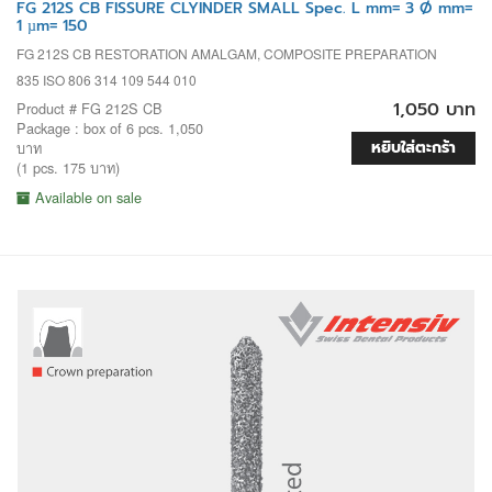
FG 212S CB FISSURE CLYINDER SMALL Spec. L mm= 3 Ø mm=
1 µm= 150
FG 212S CB RESTORATION AMALGAM, COMPOSITE PREPARATION
835 ISO 806 314 109 544 010
1,050 บาท
Product # FG 212S CB
Package : box of 6 pcs. 1,050
หยิบใส่ตะกร้า
บาท
(1 pcs. 175 บาท)
Available on sale