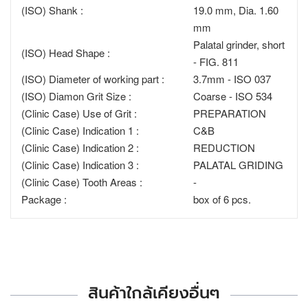
(ISO) Shank :
19.0 mm, Dia. 1.60
mm
Palatal grinder, short
(ISO) Head Shape :
- FIG. 811
(ISO) Diameter of working part :
3.7mm - ISO 037
(ISO) Diamon Grit Size :
Coarse - ISO 534
(Clinic Case) Use of Grit :
PREPARATION
(Clinic Case) Indication 1 :
C&B
(Clinic Case) Indication 2 :
REDUCTION
(Clinic Case) Indication 3 :
PALATAL GRIDING
(Clinic Case) Tooth Areas :
-
Package :
box of 6 pcs.
สินค้าใกล้เคียงอื่นๆ