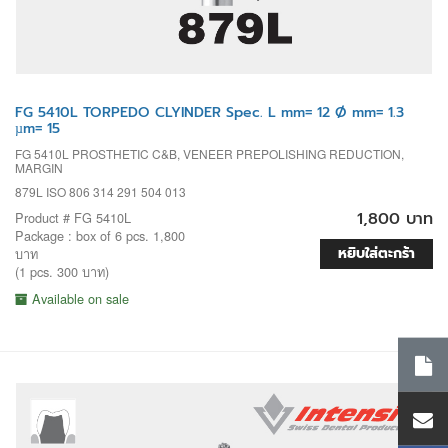
FG 5410L TORPEDO CLYINDER Spec. L mm= 12 Ø mm= 1.3
µm= 15
FG 5410L PROSTHETIC C&B, VENEER PREPOLISHING REDUCTION,
MARGIN
879L ISO 806 314 291 504 013
1,800 บาท
Product # FG 5410L
Package : box of 6 pcs. 1,800
หยิบใส่ตะกร้า
บาท
(1 pcs. 300 บาท)
Available on sale