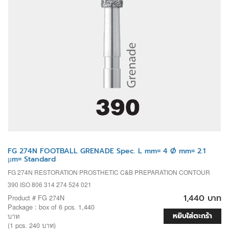
FG 274N FOOTBALL GRENADE Spec. L mm= 4 Ø mm= 2.1
µm= Standard
FG 274N RESTORATION PROSTHETIC C&B PREPARATION CONTOUR
390 ISO 806 314 274 524 021
1,440 บาท
Product # FG 274N
Package : box of 6 pcs. 1,440
หยิบใส่ตะกร้า
บาท
(1 pcs. 240 บาท)