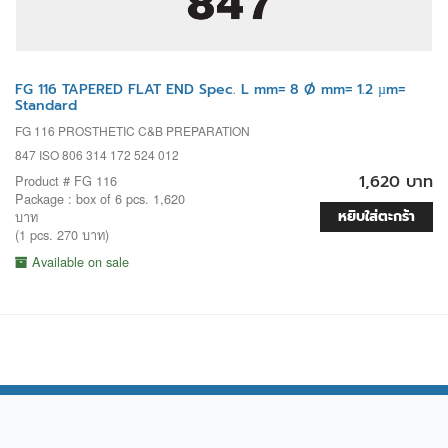
FG 116 TAPERED FLAT END Spec. L mm= 8 Ø mm= 1.2 µm=
Standard
FG 116 PROSTHETIC C&B PREPARATION
847 ISO 806 314 172 524 012
1,620 บาท
Product # FG 116
Package : box of 6 pcs. 1,620
หยิบใส่ตะกร้า
บาท
(1 pcs. 270 บาท)
Available on sale