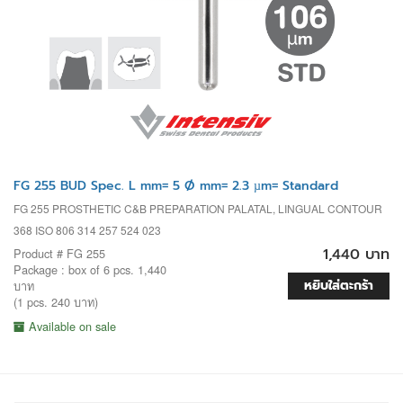
FG 255 BUD Spec. L mm= 5 Ø mm= 2.3 µm= Standard
FG 255 PROSTHETIC C&B PREPARATION PALATAL, LINGUAL CONTOUR
368 ISO 806 314 257 524 023
1,440 บาท
Product # FG 255
Package : box of 6 pcs. 1,440
หยิบใส่ตะกร้า
บาท
(1 pcs. 240 บาท)
Available on sale