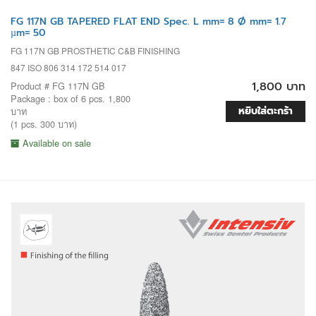
FG 117N GB TAPERED FLAT END Spec. L mm= 8 Ø mm= 1.7
µm= 50
FG 117N GB PROSTHETIC C&B FINISHING
847 ISO 806 314 172 514 017
1,800 บาท
Product # FG 117N GB
Package : box of 6 pcs. 1,800
หยิบใส่ตะกร้า
บาท
(1 pcs. 300 บาท)
Available on sale