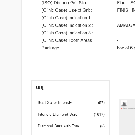
(ISO) Diamon Grit Size :
Fine - I
(Clinic Case) Use of Grit :
FINISHI
(Clinic Case) Indication 1 :
-
(Clinic Case) Indication 2 :
AMALGA
(Clinic Case) Indication 3 :
-
(Clinic Case) Tooth Areas :
-
Package :
box of 6 
เมนู
Best Seller Intensiv
(57)
Intensiv Diamond Burs
(1617)
Diamond Burs with Tray
(8)