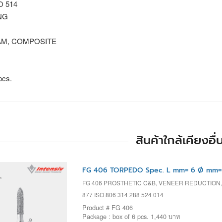
SO 514
NG
M, COMPOSITE
pcs.
สินค้าใกล้เคียงอื่
FG 406 TORPEDO Spec. L mm= 6 Ø mm= 
FG 406 PROSTHETIC C&B, VENEER REDUCTION
877 ISO 806 314 288 524 014
Product # FG 406
Package : box of 6 pcs. 1,440 บาท