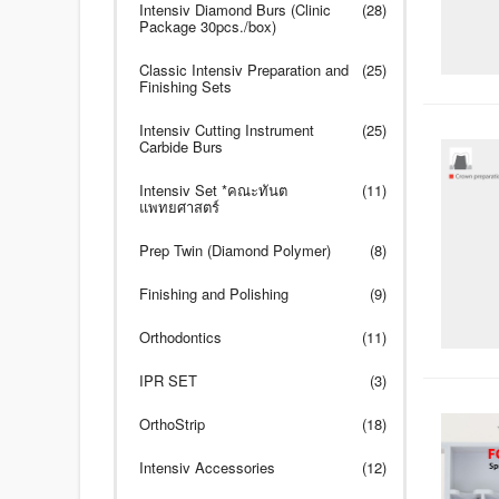
Intensiv Diamond Burs (Clinic
(28)
Package 30pcs./box)
Classic Intensiv Preparation and
(25)
Finishing Sets
Intensiv Cutting Instrument
(25)
Carbide Burs
Intensiv Set *คณะทันต
(11)
แพทยศาสตร์
Prep Twin (Diamond Polymer)
(8)
Finishing and Polishing
(9)
Orthodontics
(11)
IPR SET
(3)
OrthoStrip
(18)
Intensiv Accessories
(12)