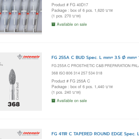
Product # FG 40D17
Package : box of 6 pcs. 1,620 บาท
(1 pcs. 270 บาท)
Available on sale
FG 255A C BUD Spec. L mm= 3.5 Ø mm= 1
FG 255A C PROSTHETIC C&B PREPARATION PAL
368 ISO 806 314 257 534 018
Product # FG 255A C
Package : box of 6 pcs. 1,440 บาท
(1 pcs. 240 บาท)
Available on sale
FG 411R C TAPERED ROUND EDGE Spec. L