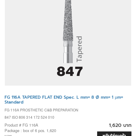
FG 116A TAPERED FLAT END Spec. L mm= 8 Ø mm= 1 µm=
Standard
FG 116A PROSTHETIC C&B PREPARATION
847 ISO 806 314 172 524 010
1,620 บาท
Product # FG 116A
Package : box of 6 pcs. 1,620
หยิบใส่ตะกร้า
บาท