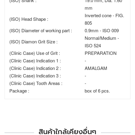
(ISO) Shank :
19.0 mm, Dia. 1.60
mm
Inverted cone - FIG.
(ISO) Head Shape :
805
(ISO) Diameter of working part :
0.9mm - ISO 009
Normal/Medium -
(ISO) Diamon Grit Size :
ISO 524
(Clinic Case) Use of Grit :
PREPARATION
(Clinic Case) Indication 1 :
-
(Clinic Case) Indication 2 :
AMALGAM
(Clinic Case) Indication 3 :
-
(Clinic Case) Tooth Areas :
-
Package :
box of 6 pcs.
สินค้าใกล้เคียงอื่นๆ