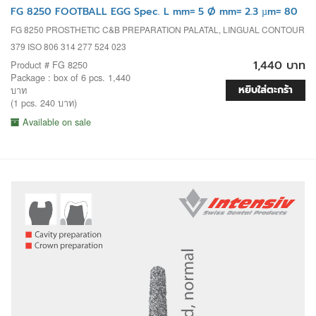
FG 8250 FOOTBALL EGG Spec. L mm= 5 Ø mm= 2.3 µm= 80
FG 8250 PROSTHETIC C&B PREPARATION PALATAL, LINGUAL CONTOUR
379 ISO 806 314 277 524 023
1,440 บาท
Product # FG 8250
Package : box of 6 pcs. 1,440
หยิบใส่ตะกร้า
บาท
(1 pcs. 240 บาท)
Available on sale