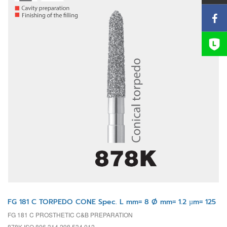
FG 181 C TORPEDO CONE Spec. L mm= 8 Ø mm= 1.2 µm= 125
FG 181 C PROSTHETIC C&B PREPARATION
878K ISO 806 314 298 534 012