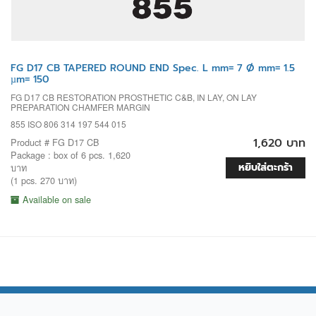
FG D17 CB TAPERED ROUND END Spec. L mm= 7 Ø mm= 1.5
µm= 150
FG D17 CB RESTORATION PROSTHETIC C&B, IN LAY, ON LAY
PREPARATION CHAMFER MARGIN
855 ISO 806 314 197 544 015
1,620 บาท
Product # FG D17 CB
Package : box of 6 pcs. 1,620
หยิบใส่ตะกร้า
บาท
(1 pcs. 270 บาท)
Available on sale