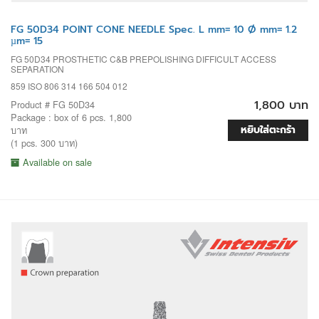
FG 50D34 POINT CONE NEEDLE Spec. L mm= 10 Ø mm= 1.2
µm= 15
FG 50D34 PROSTHETIC C&B PREPOLISHING DIFFICULT ACCESS
SEPARATION
859 ISO 806 314 166 504 012
1,800 บาท
Product # FG 50D34
Package : box of 6 pcs. 1,800
หยิบใส่ตะกร้า
บาท
(1 pcs. 300 บาท)
Available on sale