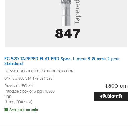
FG 520 TAPERED FLAT END Spec. L mm= 8 Ø mm= 2 µm=
Standard
FG 520 PROSTHETIC C&B PREPARATION
847 ISO 806 314 172 524 020
1,800 บาท
Product # FG 520
Package : box of 6 pcs. 1,800
หยิบใส่ตะกร้า
บาท
(1 pcs. 300 บาท)
Available on sale