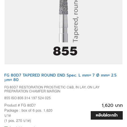
FG 80D7 TAPERED ROUND END Spec. L mm= 7 Ø mm= 2.5
µm= 80
FG 80D7 RESTORATION PROSTHETIC C&B, IN LAY, ON LAY
PREPARATION CHAMFER MARGIN
855 ISO 806 314 197 524 025
1,620 บาท
Product # FG 80D7
Package : box of 6 pcs. 1,620
หยิบใส่ตะกร้า
บาท
(1 pcs. 270 บาท)