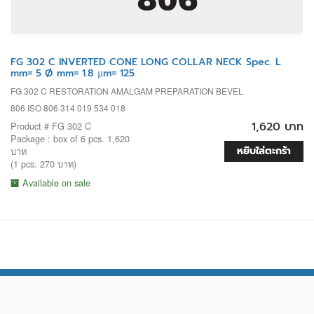
FG 302 C INVERTED CONE LONG COLLAR NECK Spec. L
mm= 5 Ø mm= 1.8 µm= 125
FG 302 C RESTORATION AMALGAM PREPARATION BEVEL
806 ISO 806 314 019 534 018
1,620 บาท
Product # FG 302 C
Package : box of 6 pcs. 1,620
หยิบใส่ตะกร้า
บาท
(1 pcs. 270 บาท)
Available on sale