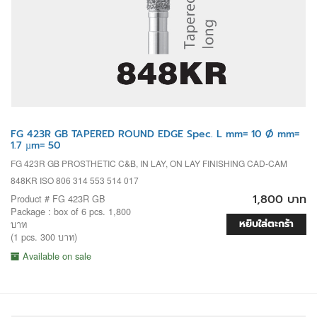
FG 423R GB TAPERED ROUND EDGE Spec. L mm= 10 Ø mm=
1.7 µm= 50
FG 423R GB PROSTHETIC C&B, IN LAY, ON LAY FINISHING CAD-CAM
848KR ISO 806 314 553 514 017
1,800 บาท
Product # FG 423R GB
Package : box of 6 pcs. 1,800
หยิบใส่ตะกร้า
บาท
(1 pcs. 300 บาท)
Available on sale