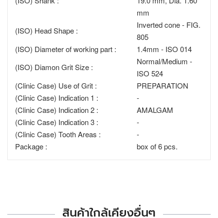
(ISO) Shank :
19.0 mm, Dia. 1.60
mm
Inverted cone - FIG.
(ISO) Head Shape :
805
(ISO) Diameter of working part :
1.4mm - ISO 014
Normal/Medium -
(ISO) Diamon Grit Size :
ISO 524
(Clinic Case) Use of Grit :
PREPARATION
(Clinic Case) Indication 1 :
-
(Clinic Case) Indication 2 :
AMALGAM
(Clinic Case) Indication 3 :
-
(Clinic Case) Tooth Areas :
-
Package :
box of 6 pcs.
สินค้าใกล้เคียงอื่นๆ