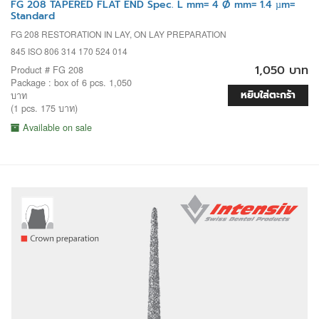
FG 208 TAPERED FLAT END Spec. L mm= 4 Ø mm= 1.4 µm=
Standard
FG 208 RESTORATION IN LAY, ON LAY PREPARATION
845 ISO 806 314 170 524 014
1,050 บาท
Product # FG 208
Package : box of 6 pcs. 1,050
หยิบใส่ตะกร้า
บาท
(1 pcs. 175 บาท)
Available on sale