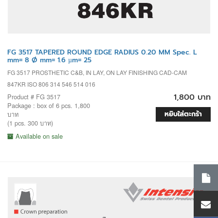
FG 3517 TAPERED ROUND EDGE RADIUS 0.20 MM Spec. L
mm= 8 Ø mm= 1.6 µm= 25
FG 3517 PROSTHETIC C&B, IN LAY, ON LAY FINISHING CAD-CAM
847KR ISO 806 314 546 514 016
1,800 บาท
Product # FG 3517
Package : box of 6 pcs. 1,800
หยิบใส่ตะกร้า
บาท
(1 pcs. 300 บาท)
Available on sale