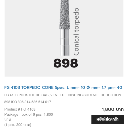
FG 4103 TORPEDO CONE Spec. L mm= 10 Ø mm= 1.7 µm= 40
FG 4103 PROSTHETIC C&B, VENEER FINISHING SURFACE REDUCTION
898 ISO 806 314 586 514 017
1,800 บาท
Product # FG 4103
Package : box of 6 pcs. 1,800
หยิบใส่ตะกร้า
บาท
(1 pcs. 300 บาท)