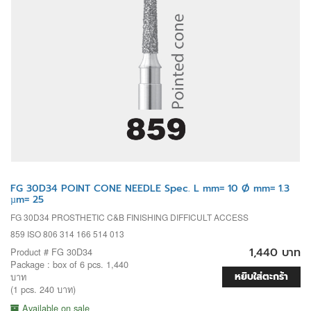
FG 30D34 POINT CONE NEEDLE Spec. L mm= 10 Ø mm= 1.3
µm= 25
FG 30D34 PROSTHETIC C&B FINISHING DIFFICULT ACCESS
859 ISO 806 314 166 514 013
1,440 บาท
Product # FG 30D34
Package : box of 6 pcs. 1,440
หยิบใส่ตะกร้า
บาท
(1 pcs. 240 บาท)
Available on sale