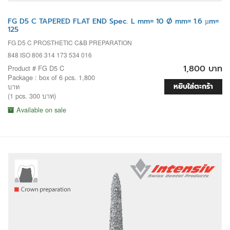
FG D5 C TAPERED FLAT END Spec. L mm= 10 Ø mm= 1.6 µm=
125
FG D5 C PROSTHETIC C&B PREPARATION
848 ISO 806 314 173 534 016
1,800 บาท
Product # FG D5 C
Package : box of 6 pcs. 1,800
หยิบใส่ตะกร้า
บาท
(1 pcs. 300 บาท)
Available on sale