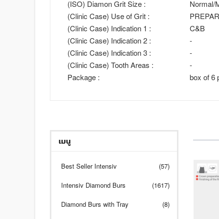
(ISO) Diamon Grit Size :
Normal/M
(Clinic Case) Use of Grit :
PREPAR
(Clinic Case) Indication 1 :
C&B
(Clinic Case) Indication 2 :
-
(Clinic Case) Indication 3 :
-
(Clinic Case) Tooth Areas :
-
Package :
box of 6 
เมนู
Best Seller Intensiv
(57)
Intensiv Diamond Burs
(1617)
Diamond Burs with Tray
(8)