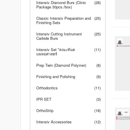
Intensiv Diamond Burs (Clinic
(28)
Package 30pcs./box)
Classic Intensiv Preparation and
(25)
Finishing Sets
Intensiv Cutting Instrument
(25)
Carbide Burs
Intensiv Set *คณะทันต
(11)
แพทยศาสตร์
Prep Twin (Diamond Polymer)
(8)
Finishing and Polishing
(9)
Orthodontics
(11)
IPR SET
(3)
OrthoStrip
(18)
Intensiv Accessories
(12)