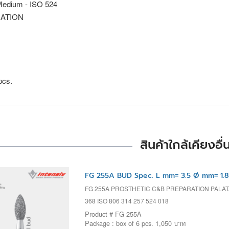
edium - ISO 524
ATION
pcs.
สินค้าใกล้เคียงอื่
FG 255A BUD Spec. L mm= 3.5 Ø mm= 1.8
FG 255A PROSTHETIC C&B PREPARATION PALA
368 ISO 806 314 257 524 018
Product # FG 255A
Package : box of 6 pcs. 1,050 บาท