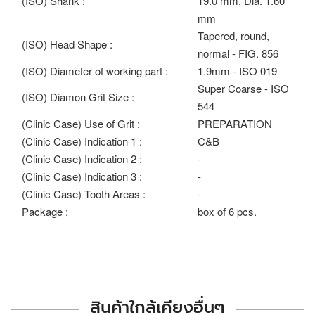
(ISO) Shank :
19.0 mm, Dia. 1.60
mm
Tapered, round,
(ISO) Head Shape :
normal - FIG. 856
(ISO) Diameter of working part :
1.9mm - ISO 019
Super Coarse - ISO
(ISO) Diamon Grit Size :
544
(Clinic Case) Use of Grit :
PREPARATION
(Clinic Case) Indication 1 :
C&B
(Clinic Case) Indication 2 :
-
(Clinic Case) Indication 3 :
-
(Clinic Case) Tooth Areas :
-
Package :
box of 6 pcs.
สินค้าใกล้เคียงอื่นๆ