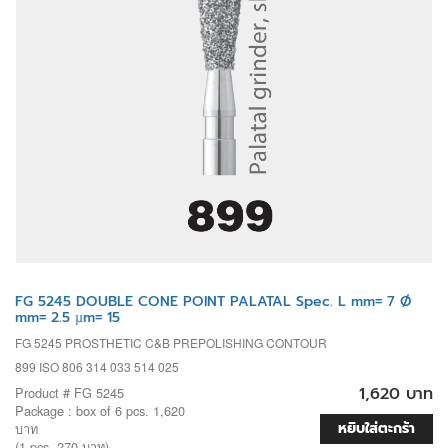
FG 5245 DOUBLE CONE POINT PALATAL Spec. L mm= 7 Ø
mm= 2.5 µm= 15
FG 5245 PROSTHETIC C&B PREPOLISHING CONTOUR
899 ISO 806 314 033 514 025
1,620 บาท
Product # FG 5245
Package : box of 6 pcs. 1,620
หยิบใส่ตะกร้า
บาท
(1 pcs. 270 บาท)