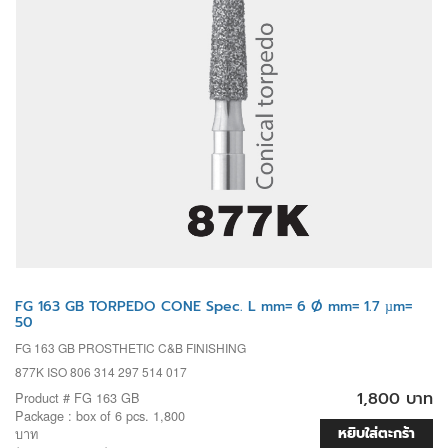
FG 163 GB TORPEDO CONE Spec. L mm= 6 Ø mm= 1.7 µm=
50
FG 163 GB PROSTHETIC C&B FINISHING
877K ISO 806 314 297 514 017
1,800 บาท
Product # FG 163 GB
Package : box of 6 pcs. 1,800
หยิบใส่ตะกร้า
บาท