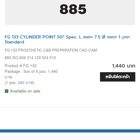
FG 133 CYLINDER POINT 50° Spec. L mm= 7.5 Ø mm= 1 µm=
Standard
FG 133 PROSTHETIC C&B PREPARATION CAD-CAM
885 ISO 806 314 129 524 010
1,440 บาท
Product # FG 133
Package : box of 6 pcs. 1,440
หยิบใส่ตะกร้า
บาท
(1 pcs. 240 บาท)
Available on sale