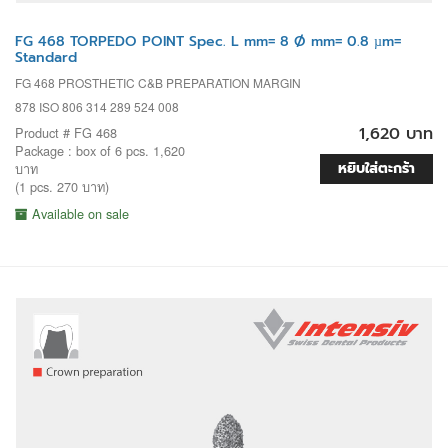
FG 468 TORPEDO POINT Spec. L mm= 8 Ø mm= 0.8 µm=
Standard
FG 468 PROSTHETIC C&B PREPARATION MARGIN
878 ISO 806 314 289 524 008
1,620 บาท
Product # FG 468
Package : box of 6 pcs. 1,620
หยิบใส่ตะกร้า
บาท
(1 pcs. 270 บาท)
Available on sale