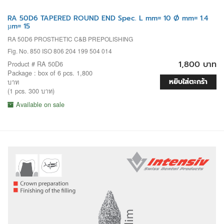
RA 50D6 TAPERED ROUND END Spec. L mm= 10 Ø mm= 1.4
µm= 15
RA 50D6 PROSTHETIC C&B PREPOLISHING
Fig. No. 850 ISO 806 204 199 504 014
1,800 บาท
Product # RA 50D6
Package : box of 6 pcs. 1,800
หยิบใส่ตะกร้า
บาท
(1 pcs. 300 บาท)
Available on sale