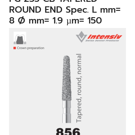
ROUND END Spec. L mm=
8 Ø mm= 1.9 µm= 150