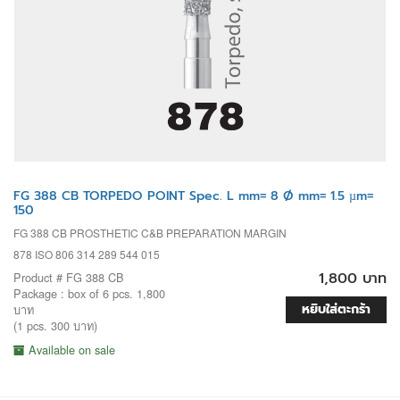
FG 388 CB TORPEDO POINT Spec. L mm= 8 Ø mm= 1.5 µm=
150
FG 388 CB PROSTHETIC C&B PREPARATION MARGIN
878 ISO 806 314 289 544 015
1,800 บาท
Product # FG 388 CB
Package : box of 6 pcs. 1,800
หยิบใส่ตะกร้า
บาท
(1 pcs. 300 บาท)
Available on sale