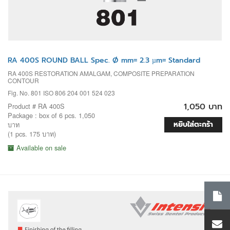
RA 400S ROUND BALL Spec. Ø mm= 2.3 µm= Standard
RA 400S RESTORATION AMALGAM, COMPOSITE PREPARATION
CONTOUR
Fig. No. 801 ISO 806 204 001 524 023
1,050 บาท
Product # RA 400S
Package : box of 6 pcs. 1,050
หยิบใส่ตะกร้า
บาท
(1 pcs. 175 บาท)
Available on sale