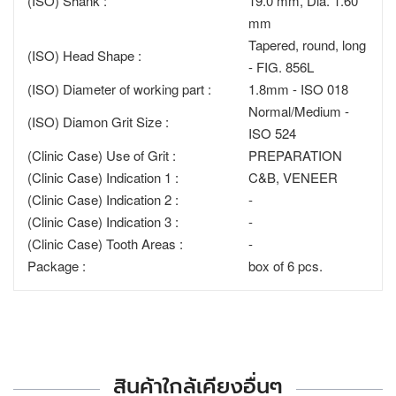
(ISO) Shank :
19.0 mm, Dia. 1.60
mm
Tapered, round, long
(ISO) Head Shape :
- FIG. 856L
(ISO) Diameter of working part :
1.8mm - ISO 018
Normal/Medium -
(ISO) Diamon Grit Size :
ISO 524
(Clinic Case) Use of Grit :
PREPARATION
(Clinic Case) Indication 1 :
C&B, VENEER
(Clinic Case) Indication 2 :
-
(Clinic Case) Indication 3 :
-
(Clinic Case) Tooth Areas :
-
Package :
box of 6 pcs.
สินค้าใกล้เคียงอื่นๆ