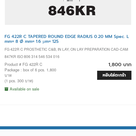
FG 422R C TAPERED ROUND EDGE RADIUS 0.20 MM Spec. L
mm= 8 Ø mm= 1.6 µm= 125
FG 422R C PROSTHETIC C&B, IN LAY, ON LAY PREPARATION CAD-CAM
847KR ISO 806 314 546 534 016
1,800 บาท
Product # FG 422R C
Package : box of 6 pcs. 1,800
หยิบใส่ตะกร้า
บาท
(1 pcs. 300 บาท)
Available on sale