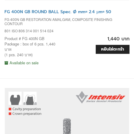
FG 400N GB ROUND BALL Spec. Ø mm= 2.4 µm= 50
FG 400N GB RESTORATION AMALGAM, COMPOSITE FINISHING
CONTOUR
801 ISO 806 314 001 514 024
1,440 บาท
Product # FG 400N GB
Package : box of 6 pcs. 1,440
หยิบใส่ตะกร้า
บาท
(1 pcs. 240 บาท)
Available on sale