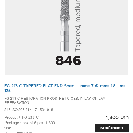
FG 213 C TAPERED FLAT END Spec. L mm= 7 Ø mm= 1.8 µm=
125
FG 213 C RESTORATION PROSTHETIC C&B, IN LAY, ON LAY
PREPARATION
846 ISO 806 314 171 534 018
1,800 บาท
Product # FG 213 C
Package : box of 6 pcs. 1,800
หยิบใส่ตะกร้า
บาท