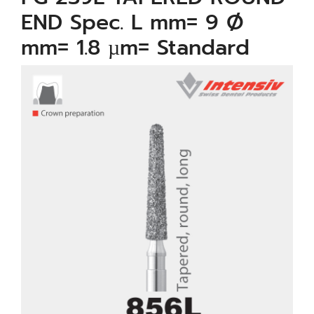
END Spec. L mm= 9 Ø
mm= 1.8 µm= Standard