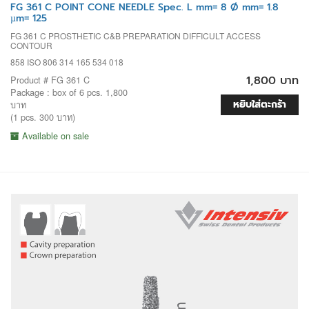
FG 361 C POINT CONE NEEDLE Spec. L mm= 8 Ø mm= 1.8
µm= 125
FG 361 C PROSTHETIC C&B PREPARATION DIFFICULT ACCESS
CONTOUR
858 ISO 806 314 165 534 018
1,800 บาท
Product # FG 361 C
Package : box of 6 pcs. 1,800
หยิบใส่ตะกร้า
บาท
(1 pcs. 300 บาท)
Available on sale