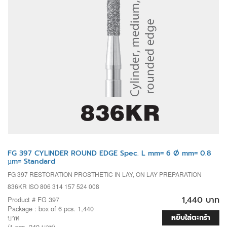
FG 397 CYLINDER ROUND EDGE Spec. L mm= 6 Ø mm= 0.8
µm= Standard
FG 397 RESTORATION PROSTHETIC IN LAY, ON LAY PREPARATION
836KR ISO 806 314 157 524 008
1,440 บาท
Product # FG 397
Package : box of 6 pcs. 1,440
หยิบใส่ตะกร้า
บาท
(1 pcs. 240 บาท)