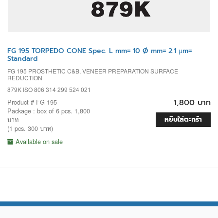
FG 195 TORPEDO CONE Spec. L mm= 10 Ø mm= 2.1 µm=
Standard
FG 195 PROSTHETIC C&B, VENEER PREPARATION SURFACE
REDUCTION
879K ISO 806 314 299 524 021
1,800 บาท
Product # FG 195
Package : box of 6 pcs. 1,800
หยิบใส่ตะกร้า
บาท
(1 pcs. 300 บาท)
Available on sale