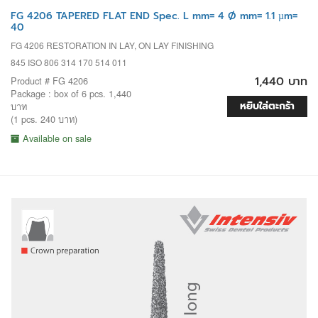
FG 4206 TAPERED FLAT END Spec. L mm= 4 Ø mm= 1.1 µm=
40
FG 4206 RESTORATION IN LAY, ON LAY FINISHING
845 ISO 806 314 170 514 011
1,440 บาท
Product # FG 4206
Package : box of 6 pcs. 1,440
หยิบใส่ตะกร้า
บาท
(1 pcs. 240 บาท)
Available on sale