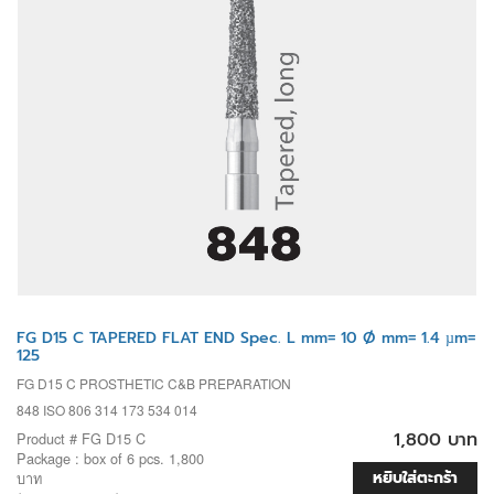
FG D15 C TAPERED FLAT END Spec. L mm= 10 Ø mm= 1.4 µm=
125
FG D15 C PROSTHETIC C&B PREPARATION
848 ISO 806 314 173 534 014
1,800 บาท
Product # FG D15 C
Package : box of 6 pcs. 1,800
หยิบใส่ตะกร้า
บาท