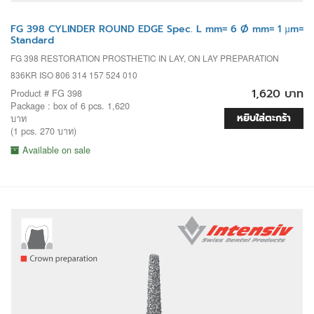
FG 398 CYLINDER ROUND EDGE Spec. L mm= 6 Ø mm= 1 µm=
Standard
FG 398 RESTORATION PROSTHETIC IN LAY, ON LAY PREPARATION
836KR ISO 806 314 157 524 010
1,620 บาท
Product # FG 398
Package : box of 6 pcs. 1,620
หยิบใส่ตะกร้า
บาท
(1 pcs. 270 บาท)
Available on sale