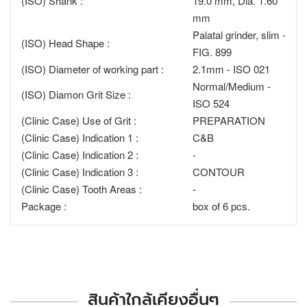
(ISO) Shank :
19.0 mm, Dia. 1.60
mm
Palatal grinder, slim -
(ISO) Head Shape :
FIG. 899
(ISO) Diameter of working part :
2.1mm - ISO 021
Normal/Medium -
(ISO) Diamon Grit Size :
ISO 524
(Clinic Case) Use of Grit :
PREPARATION
(Clinic Case) Indication 1 :
C&B
(Clinic Case) Indication 2 :
-
(Clinic Case) Indication 3 :
CONTOUR
(Clinic Case) Tooth Areas :
-
Package :
box of 6 pcs.
สินค้าใกล้เคียงอื่นๆ