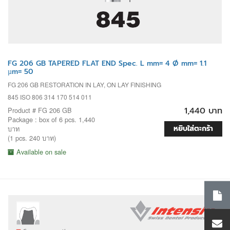
FG 206 GB TAPERED FLAT END Spec. L mm= 4 Ø mm= 1.1
µm= 50
FG 206 GB RESTORATION IN LAY, ON LAY FINISHING
845 ISO 806 314 170 514 011
1,440 บาท
Product # FG 206 GB
Package : box of 6 pcs. 1,440
หยิบใส่ตะกร้า
บาท
(1 pcs. 240 บาท)
Available on sale