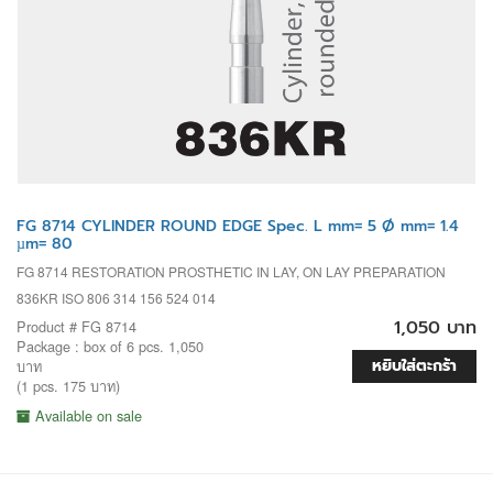
FG 8714 CYLINDER ROUND EDGE Spec. L mm= 5 Ø mm= 1.4
µm= 80
FG 8714 RESTORATION PROSTHETIC IN LAY, ON LAY PREPARATION
836KR ISO 806 314 156 524 014
1,050 บาท
Product # FG 8714
Package : box of 6 pcs. 1,050
หยิบใส่ตะกร้า
บาท
(1 pcs. 175 บาท)
Available on sale