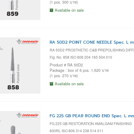
(1 pcs. 300 บาท)
Available on sale
RA 50D2 POINT CONE NEEDLE Spec. L m
RA 50D2 PROSTHETIC C&B PREPOLISHING DIF
Fig. No. 858 ISO 806 204 165 504 010
Product # RA 50D2
Package : box of 6 pcs. 1,620 บาท
(1 pcs. 270 บาท)
Available on sale
FG 225 GB PEAR ROUND END Spec. L mm=
FG 225 GB RESTORATION AMALGAM FINISHING
830RL ISO 806 314 238 514 011