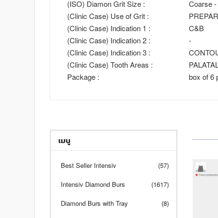
(ISO) Diamon Grit Size :
Coarse -
(Clinic Case) Use of Grit :
PREPAR
(Clinic Case) Indication 1 :
C&B
(Clinic Case) Indication 2 :
-
(Clinic Case) Indication 3 :
CONTO
(Clinic Case) Tooth Areas :
PALATAL
Package :
box of 6 
เมนู
Best Seller Intensiv
(57)
Intensiv Diamond Burs
(1617)
Diamond Burs with Tray
(8)