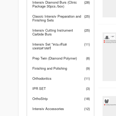
Intensiv Diamond Burs (Clinic
(28)
Package 30pcs./box)
Classic Intensiv Preparation and
(25)
Finishing Sets
Intensiv Cutting Instrument
(25)
Carbide Burs
Intensiv Set *คณะทันต
(11)
แพทยศาสตร์
Prep Twin (Diamond Polymer)
(8)
Finishing and Polishing
(9)
Orthodontics
(11)
IPR SET
(3)
OrthoStrip
(18)
Intensiv Accessories
(12)