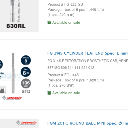
Product # FG 225 GB
Package : box of 6 pcs. 1,440 บาท
(1 pcs. 240 บาท)
Available on sale
FG 314S CYLINDER FLAT END Spec. L mm
FG 314S RESTORATION PROSTHETIC C&B, VENEE
837 ISO 806 314 111 524 012
Product # FG 314S
Package : box of 6 pcs. 1,620 บาท
(1 pcs. 270 บาท)
Available on sale
FGM 201 C ROUND BALL MINI Spec. Ø mm