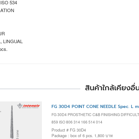
 ISO 534
ATION
UR
, LINGUAL
pcs.
สินค้าใกล้เคียงอื่
FG 30D4 POINT CONE NEEDLE Spec. L m
FG 30D4 PROSTHETIC C&B FINISHING DIFFICUL
859 ISO 806 314 166 514 014
Product # FG 30D4
Package : box of 6 pcs. 1,800 บาท