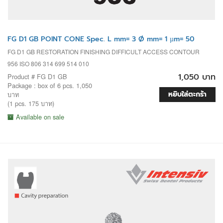
FG D1 GB POINT CONE Spec. L mm= 3 Ø mm= 1 µm= 50
FG D1 GB RESTORATION FINISHING DIFFICULT ACCESS CONTOUR
956 ISO 806 314 699 514 010
1,050 บาท
Product # FG D1 GB
Package : box of 6 pcs. 1,050
หยิบใส่ตะกร้า
บาท
(1 pcs. 175 บาท)
Available on sale