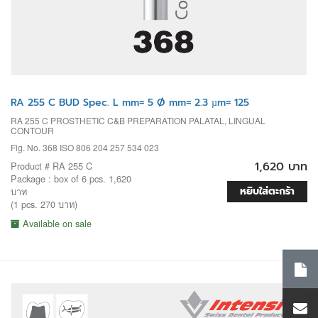
RA 255 C BUD Spec. L mm= 5 Ø mm= 2.3 µm= 125
RA 255 C PROSTHETIC C&B PREPARATION PALATAL, LINGUAL
CONTOUR
Fig. No. 368 ISO 806 204 257 534 023
1,620 บาท
Product # RA 255 C
Package : box of 6 pcs. 1,620
หยิบใส่ตะกร้า
บาท
(1 pcs. 270 บาท)
Available on sale