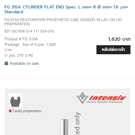
FG 315A CYLINDER FLAT END Spec. L mm= 8 Ø mm= 1.6 µm=
Standard
FG 315A RESTORATION PROSTHETIC C&B, VENEER, IN LAY, ON LAY
PREPARATION
837 ISO 806 314 111 524 016
1,620 บาท
Product # FG 315A
Package : box of 6 pcs. 1,620
หยิบใส่ตะกร้า
บาท
(1 pcs. 270 บาท)
Available on sale