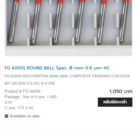
FG 4200S ROUND BALL Spec. Ø mm= 0.8 µm= 40
FG 4200S RESTORATION AMALGAM, COMPOSITE FINISHING CONTOUR
801 ISO 806 314 001 514 008
1,050 บาท
Product # FG 4200S
Package : box of 6 pcs. 1,050
หยิบใส่ตะกร้า
บาท
(1 pcs. 175 บาท)
Available on sale