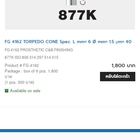
FG 4162 TORPEDO CONE Spec. L mm= 6 Ø mm= 1.5 µm= 40
FG 4162 PROSTHETIC C&B FINISHING
877K ISO 806 314 297 514 015
1,800 บาท
Product # FG 4162
Package : box of 6 pcs. 1,800
หยิบใส่ตะกร้า
บาท
(1 pcs. 300 บาท)
Available on sale