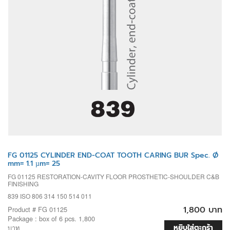
FG 01125 CYLINDER END-COAT TOOTH CARING BUR Spec. Ø
mm= 1.1 µm= 25
FG 01125 RESTORATION-CAVITY FLOOR PROSTHETIC-SHOULDER C&B
FINISHING
839 ISO 806 314 150 514 011
1,800 บาท
Product # FG 01125
Package : box of 6 pcs. 1,800
หยิบใส่ตะกร้า
บาท