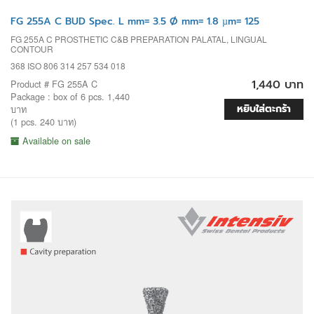
FG 255A C BUD Spec. L mm= 3.5 Ø mm= 1.8 µm= 125
FG 255A C PROSTHETIC C&B PREPARATION PALATAL, LINGUAL
CONTOUR
368 ISO 806 314 257 534 018
1,440 บาท
Product # FG 255A C
Package : box of 6 pcs. 1,440
หยิบใส่ตะกร้า
บาท
(1 pcs. 240 บาท)
Available on sale