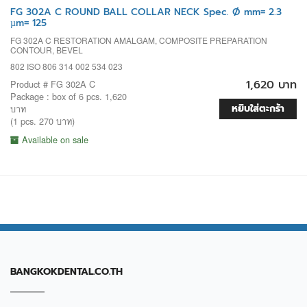
FG 302A C ROUND BALL COLLAR NECK Spec. Ø mm= 2.3
µm= 125
FG 302A C RESTORATION AMALGAM, COMPOSITE PREPARATION
CONTOUR, BEVEL
802 ISO 806 314 002 534 023
1,620 บาท
Product # FG 302A C
Package : box of 6 pcs. 1,620
หยิบใส่ตะกร้า
บาท
(1 pcs. 270 บาท)
Available on sale
BANGKOKDENTAL.CO.TH