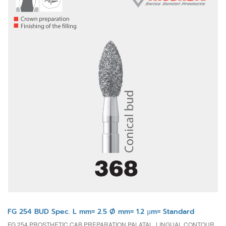
FG 254 BUD Spec. L mm= 2.5 Ø mm= 1.2 µm= Standard
FG 254 PROSTHETIC C&B PREPARATION PALATAL, LINGUAL CONTOUR