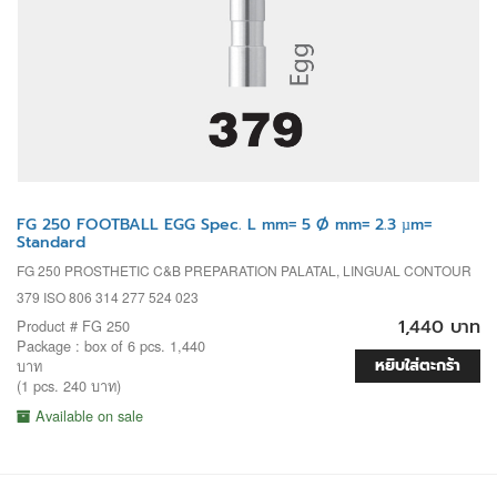
FG 250 FOOTBALL EGG Spec. L mm= 5 Ø mm= 2.3 µm=
Standard
FG 250 PROSTHETIC C&B PREPARATION PALATAL, LINGUAL CONTOUR
379 ISO 806 314 277 524 023
1,440 บาท
Product # FG 250
Package : box of 6 pcs. 1,440
หยิบใส่ตะกร้า
บาท
(1 pcs. 240 บาท)
Available on sale