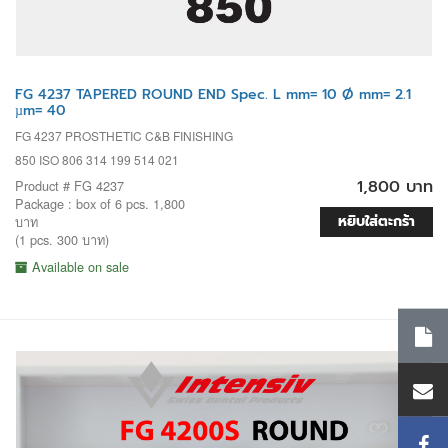
FG 4237 TAPERED ROUND END Spec. L mm= 10 Ø mm= 2.1
µm= 40
FG 4237 PROSTHETIC C&B FINISHING
850 ISO 806 314 199 514 021
1,800 บาท
Product # FG 4237
Package : box of 6 pcs. 1,800
หยิบใส่ตะกร้า
บาท
(1 pcs. 300 บาท)
Available on sale