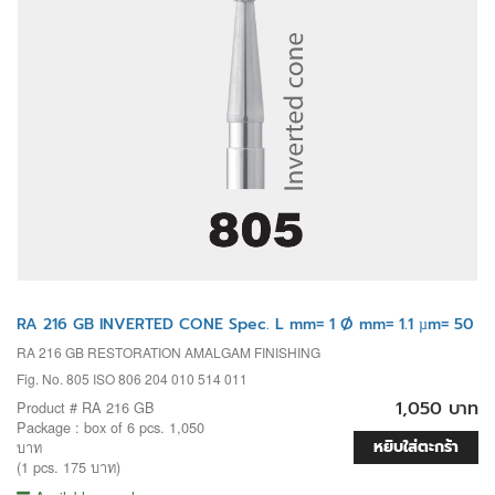
RA 216 GB INVERTED CONE Spec. L mm= 1 Ø mm= 1.1 µm= 50
RA 216 GB RESTORATION AMALGAM FINISHING
Fig. No. 805 ISO 806 204 010 514 011
1,050 บาท
Product # RA 216 GB
Package : box of 6 pcs. 1,050
หยิบใส่ตะกร้า
บาท
(1 pcs. 175 บาท)