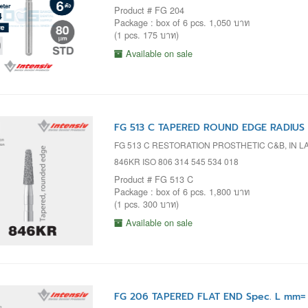
Product # FG 204
Package : box of 6 pcs. 1,050 บาท
(1 pcs. 175 บาท)
Available on sale
FG 513 C TAPERED ROUND EDGE RADIUS 
FG 513 C RESTORATION PROSTHETIC C&B, IN L
846KR ISO 806 314 545 534 018
Product # FG 513 C
Package : box of 6 pcs. 1,800 บาท
(1 pcs. 300 บาท)
Available on sale
FG 206 TAPERED FLAT END Spec. L mm= 