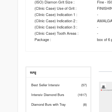
(ISO) Diamon Grit Size :
Fine - I
(Clinic Case) Use of Grit :
FINISHI
(Clinic Case) Indication 1 :
-
(Clinic Case) Indication 2 :
AMALG
(Clinic Case) Indication 3 :
-
(Clinic Case) Tooth Areas :
-
Package :
box of 6 
เมนู
Best Seller Intensiv
(57)
Intensiv Diamond Burs
(1617)
Diamond Burs with Tray
(8)