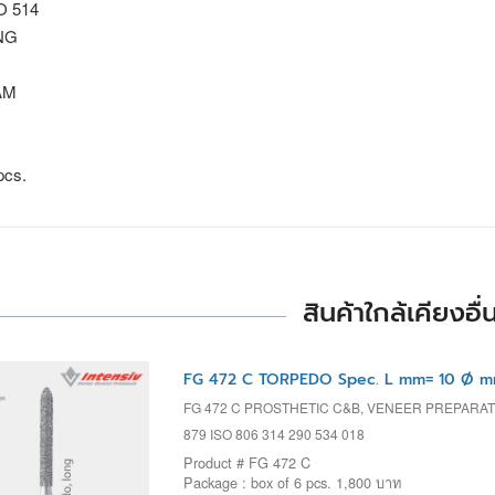
SO 514
NG
AM
pcs.
สินค้าใกล้เคียงอื่
FG 472 C TORPEDO Spec. L mm= 10 Ø mm
FG 472 C PROSTHETIC C&B, VENEER PREPARA
879 ISO 806 314 290 534 018
Product # FG 472 C
Package : box of 6 pcs. 1,800 บาท