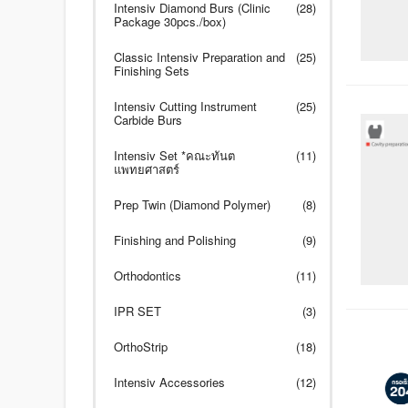
Intensiv Diamond Burs (Clinic
(28)
Package 30pcs./box)
Classic Intensiv Preparation and
(25)
Finishing Sets
Intensiv Cutting Instrument
(25)
Carbide Burs
Intensiv Set *คณะทันต
(11)
แพทยศาสตร์
Prep Twin (Diamond Polymer)
(8)
Finishing and Polishing
(9)
Orthodontics
(11)
IPR SET
(3)
OrthoStrip
(18)
Intensiv Accessories
(12)