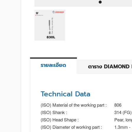
รายละเอียด
ตาราง DIAMOND BU
Technical Data
(ISO) Material of the working part :
806
(ISO) Shank :
314 (FG)
(ISO) Head Shape :
Pear, lon
(ISO) Diameter of working part :
1.3mm -