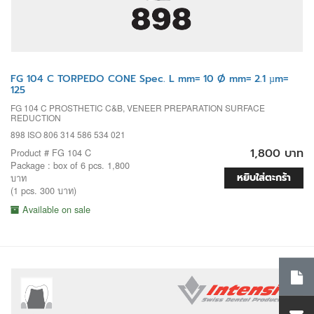
FG 104 C TORPEDO CONE Spec. L mm= 10 Ø mm= 2.1 µm=
125
FG 104 C PROSTHETIC C&B, VENEER PREPARATION SURFACE
REDUCTION
898 ISO 806 314 586 534 021
1,800 บาท
Product # FG 104 C
Package : box of 6 pcs. 1,800
หยิบใส่ตะกร้า
บาท
(1 pcs. 300 บาท)
Available on sale