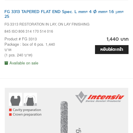
FG 3313 TAPERED FLAT END Spec. L mm= 4 Ø mm= 1.6 µm=
25
FG 3313 RESTORATION IN LAY, ON LAY FINISHING
845 ISO 806 314 170 514 016
1,440 บาท
Product # FG 3313
Package : box of 6 pcs. 1,440
หยิบใส่ตะกร้า
บาท
(1 pcs. 240 บาท)
Available on sale