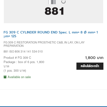
FG 309 C CYLINDER ROUND END Spec. L mm= 8 Ø mm= 1
µm= 125
FG 309 C RESTORATION PROSTHETIC C&B, IN LAY, ON LAY
PREPARATION
881 ISO 806 314 141 534 010
1,800 บาท
Product # FG 309 C
Package : box of 6 pcs. 1,800
หยิบใส่ตะกร้า
บาท
(1 pcs. 300 บาท)
Available on sale