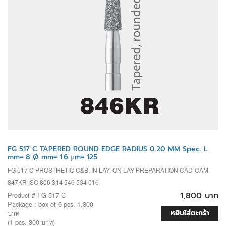
FG 517 C TAPERED ROUND EDGE RADIUS 0.20 MM Spec. L
mm= 8 Ø mm= 1.6 µm= 125
FG 517 C PROSTHETIC C&B, IN LAY, ON LAY PREPARATION CAD-CAM
847KR ISO 806 314 546 534 016
1,800 บาท
Product # FG 517 C
Package : box of 6 pcs. 1,800
หยิบใส่ตะกร้า
บาท
(1 pcs. 300 บาท)