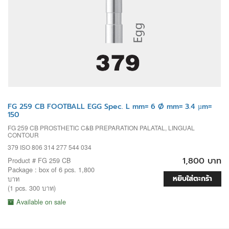
FG 259 CB FOOTBALL EGG Spec. L mm= 6 Ø mm= 3.4 µm=
150
FG 259 CB PROSTHETIC C&B PREPARATION PALATAL, LINGUAL
CONTOUR
379 ISO 806 314 277 544 034
1,800 บาท
Product # FG 259 CB
Package : box of 6 pcs. 1,800
หยิบใส่ตะกร้า
บาท
(1 pcs. 300 บาท)
Available on sale