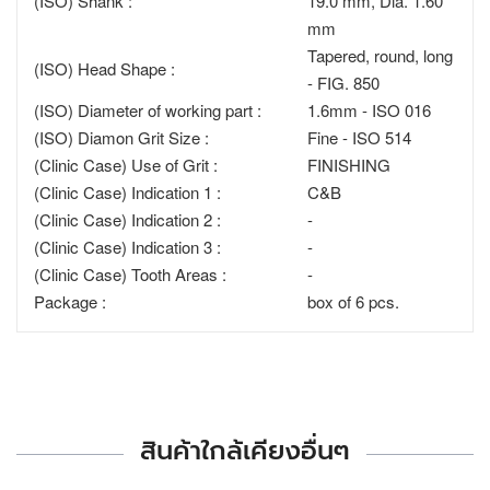
(ISO) Shank :
19.0 mm, Dia. 1.60
mm
Tapered, round, long
(ISO) Head Shape :
- FIG. 850
(ISO) Diameter of working part :
1.6mm - ISO 016
(ISO) Diamon Grit Size :
Fine - ISO 514
(Clinic Case) Use of Grit :
FINISHING
(Clinic Case) Indication 1 :
C&B
(Clinic Case) Indication 2 :
-
(Clinic Case) Indication 3 :
-
(Clinic Case) Tooth Areas :
-
Package :
box of 6 pcs.
สินค้าใกล้เคียงอื่นๆ