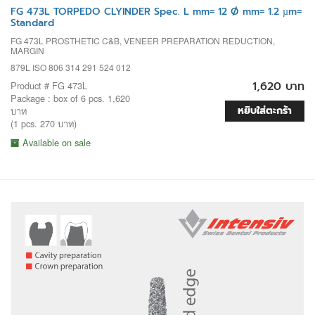
FG 473L TORPEDO CLYINDER Spec. L mm= 12 Ø mm= 1.2 µm=
Standard
FG 473L PROSTHETIC C&B, VENEER PREPARATION REDUCTION,
MARGIN
879L ISO 806 314 291 524 012
1,620 บาท
Product # FG 473L
Package : box of 6 pcs. 1,620
หยิบใส่ตะกร้า
บาท
(1 pcs. 270 บาท)
Available on sale