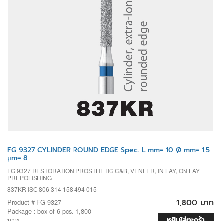
FG 9327 CYLINDER ROUND EDGE Spec. L mm= 10 Ø mm= 1.5
µm= 8
FG 9327 RESTORATION PROSTHETIC C&B, VENEER, IN LAY, ON LAY
PREPOLISHING
837KR ISO 806 314 158 494 015
1,800 บาท
Product # FG 9327
Package : box of 6 pcs. 1,800
หยิบใส่ตะกร้า
บาท