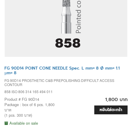
FG 90D14 POINT CONE NEEDLE Spec. L mm= 8 Ø mm= 1.1
µm= 8
FG 90D14 PROSTHETIC C&B PREPOLISHING DIFFICULT ACCESS
CONTOUR
858 ISO 806 314 165 494 011
1,800 บาท
Product # FG 90D14
Package : box of 6 pcs. 1,800
หยิบใส่ตะกร้า
บาท
(1 pcs. 300 บาท)
Available on sale