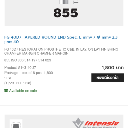
FG 40D7 TAPERED ROUND END Spec. L mm= 7 Ø mm= 2.3
µm= 40
FG 40D7 RESTORATION PROSTHETIC C&B, IN LAY, ON LAY FINISHING
CHAMFER MARGIN CHAMFER MARGIN
855 ISO 806 314 197 514 023
1,800 บาท
Product # FG 40D7
Package : box of 6 pcs. 1,800
หยิบใส่ตะกร้า
บาท
(1 pcs. 300 บาท)
Available on sale