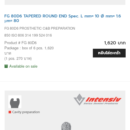
FG 80D6 TAPERED ROUND END Spec. L mm= 10 Ø mm= 1.6
µm= 80
FG 80D6 PROSTHETIC C&B PREPARATION
850 ISO 806 314 199 524 016
1,620 บาท
Product # FG 80D6
Package : box of 6 pcs. 1,620
หยิบใส่ตะกร้า
บาท
(1 pcs. 270 บาท)
Available on sale