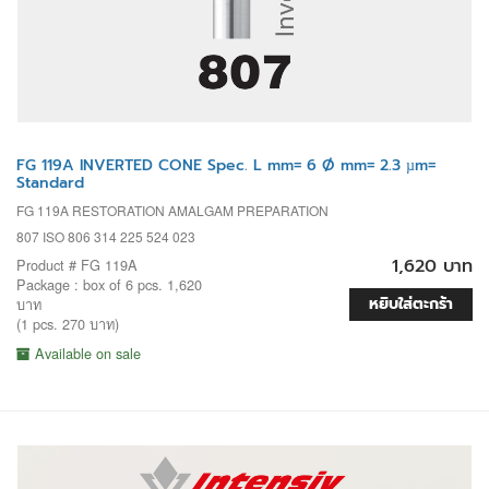
FG 119A INVERTED CONE Spec. L mm= 6 Ø mm= 2.3 µm=
Standard
FG 119A RESTORATION AMALGAM PREPARATION
807 ISO 806 314 225 524 023
1,620 บาท
Product # FG 119A
Package : box of 6 pcs. 1,620
หยิบใส่ตะกร้า
บาท
(1 pcs. 270 บาท)
Available on sale