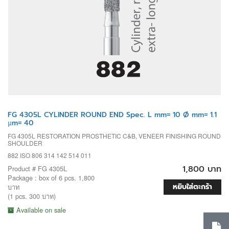
FG 4305L CYLINDER ROUND END Spec. L mm= 10 Ø mm= 1.1
µm= 40
FG 4305L RESTORATION PROSTHETIC C&B, VENEER FINISHING ROUND
SHOULDER
882 ISO 806 314 142 514 011
1,800 บาท
Product # FG 4305L
Package : box of 6 pcs. 1,800
หยิบใส่ตะกร้า
บาท
(1 pcs. 300 บาท)
Available on sale