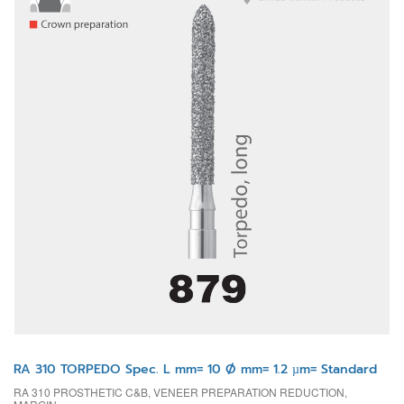
RA 310 TORPEDO Spec. L mm= 10 Ø mm= 1.2 µm= Standard
RA 310 PROSTHETIC C&B, VENEER PREPARATION REDUCTION,