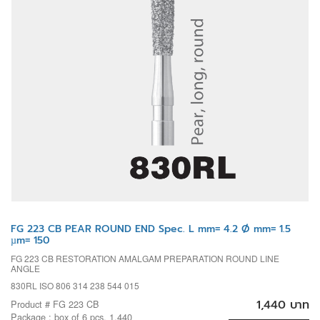
FG 223 CB PEAR ROUND END Spec. L mm= 4.2 Ø mm= 1.5
µm= 150
FG 223 CB RESTORATION AMALGAM PREPARATION ROUND LINE
ANGLE
830RL ISO 806 314 238 544 015
1,440 บาท
Product # FG 223 CB
Package : box of 6 pcs. 1,440