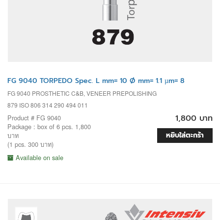
FG 9040 TORPEDO Spec. L mm= 10 Ø mm= 1.1 µm= 8
FG 9040 PROSTHETIC C&B, VENEER PREPOLISHING
879 ISO 806 314 290 494 011
1,800 บาท
Product # FG 9040
Package : box of 6 pcs. 1,800
หยิบใส่ตะกร้า
บาท
(1 pcs. 300 บาท)
Available on sale