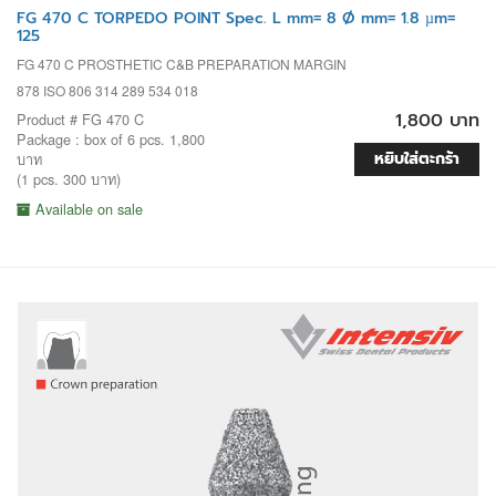
FG 470 C TORPEDO POINT Spec. L mm= 8 Ø mm= 1.8 µm=
125
FG 470 C PROSTHETIC C&B PREPARATION MARGIN
878 ISO 806 314 289 534 018
1,800 บาท
Product # FG 470 C
Package : box of 6 pcs. 1,800
หยิบใส่ตะกร้า
บาท
(1 pcs. 300 บาท)
Available on sale