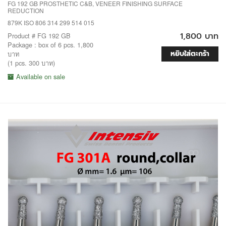
FG 192 GB PROSTHETIC C&B, VENEER FINISHING SURFACE
REDUCTION
879K ISO 806 314 299 514 015
1,800 บาท
Product # FG 192 GB
Package : box of 6 pcs. 1,800
หยิบใส่ตะกร้า
บาท
(1 pcs. 300 บาท)
Available on sale