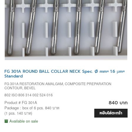
FG 301A ROUND BALL COLLAR NECK Spec. Ø mm= 1.6 µm=
Standard
FG 301A RESTORATION AMALGAM, COMPOSITE PREPARATION
CONTOUR, BEVEL
802 ISO 806 314 002 524 016
840 บาท
Product # FG 301A
Package : box of 6 pcs. 840 บาท
หยิบใส่ตะกร้า
(1 pcs. 140 บาท)
Available on sale