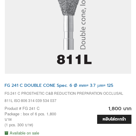
FG 241 C DOUBLE CONE Spec. 6 Ø mm= 3.7 µm= 125
FG 241 C PROSTHETIC C&B REDUCTION PREPARATION OCCLUSAL
811L ISO 806 314 039 534 037
1,800 บาท
Product # FG 241 C
Package : box of 6 pcs. 1,800
หยิบใส่ตะกร้า
บาท
(1 pcs. 300 บาท)
Available on sale