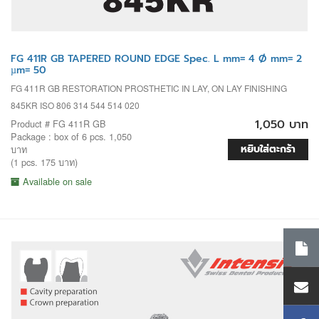
FG 411R GB TAPERED ROUND EDGE Spec. L mm= 4 Ø mm= 2
µm= 50
FG 411R GB RESTORATION PROSTHETIC IN LAY, ON LAY FINISHING
845KR ISO 806 314 544 514 020
1,050 บาท
Product # FG 411R GB
Package : box of 6 pcs. 1,050
หยิบใส่ตะกร้า
บาท
(1 pcs. 175 บาท)
Available on sale