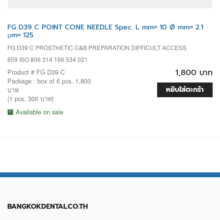
FG D39 C POINT CONE NEEDLE Spec. L mm= 10 Ø mm= 2.1
µm= 125
FG D39 C PROSTHETIC C&B PREPARATION DIFFICULT ACCESS
859 ISO 806 314 166 534 021
1,800 บาท
Product # FG D39 C
Package : box of 6 pcs. 1,800
หยิบใส่ตะกร้า
บาท
(1 pcs. 300 บาท)
Available on sale
BANGKOKDENTAL.CO.TH