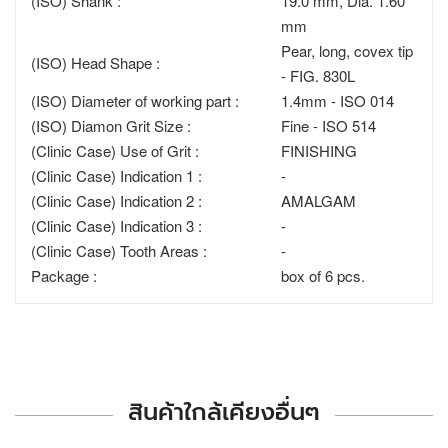
(ISO) Shank :
19.0 mm, Dia. 1.60
mm
Pear, long, covex tip
(ISO) Head Shape :
- FIG. 830L
(ISO) Diameter of working part :
1.4mm - ISO 014
(ISO) Diamon Grit Size :
Fine - ISO 514
(Clinic Case) Use of Grit :
FINISHING
(Clinic Case) Indication 1 :
-
(Clinic Case) Indication 2 :
AMALGAM
(Clinic Case) Indication 3 :
-
(Clinic Case) Tooth Areas :
-
Package :
box of 6 pcs.
สินค้าใกล้เคียงอื่นๆ