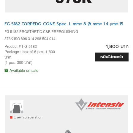
FG 5182 TORPEDO CONE Spec. L mm= 8 Ø mm= 1.4 µm= 15
FG 5182 PROSTHETIC C&B PREPOLISHING
878K ISO 806 314 298 504 014
1,800 บาท
Product # FG 5182
Package : box of 6 pcs. 1,800
หยิบใส่ตะกร้า
บาท
(1 pcs. 300 บาท)
Available on sale