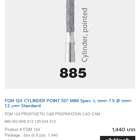
FGM 124 CYLINDER POINT 50° MINI Spec. L mm= 7.5 Ø mm=
1.2 µm= Standard
FGM 124 PROSTHETIC C&B PREPARATION CAD-CAM
885 ISO 806 313 129 524 012
1,440 บาท
Product # FGM 124
Package : box of 6 pcs. 1,440