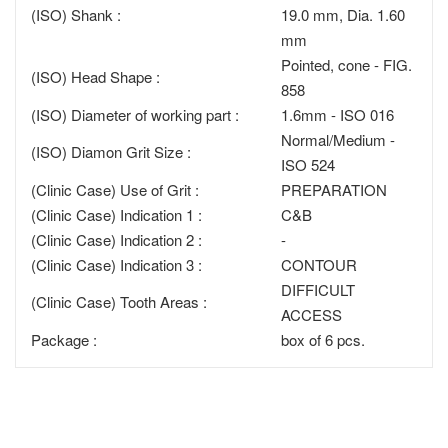
(ISO) Shank :
19.0 mm, Dia. 1.60
mm
Pointed, cone - FIG.
(ISO) Head Shape :
858
(ISO) Diameter of working part :
1.6mm - ISO 016
Normal/Medium -
(ISO) Diamon Grit Size :
ISO 524
(Clinic Case) Use of Grit :
PREPARATION
(Clinic Case) Indication 1 :
C&B
(Clinic Case) Indication 2 :
-
(Clinic Case) Indication 3 :
CONTOUR
DIFFICULT
(Clinic Case) Tooth Areas :
ACCESS
Package :
box of 6 pcs.