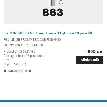
FG 312N GB FLAME Spec. L mm= 10 Ø mm= 1.8 µm= 50
FG 312N GB PROSTHETIC C&B FINISHING
863 ISO 806 314 250 514 018
1,800 บาท
Product # FG 312N GB
Package : box of 6 pcs. 1,800
หยิบใส่ตะกร้า
บาท
(1 pcs. 300 บาท)
Available on sale