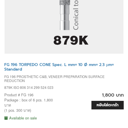
FG 196 TORPEDO CONE Spec. L mm= 10 Ø mm= 2.3 µm=
Standard
FG 196 PROSTHETIC C&B, VENEER PREPARATION SURFACE
REDUCTION
879K ISO 806 314 299 524 023
1,800 บาท
Product # FG 196
Package : box of 6 pcs. 1,800
หยิบใส่ตะกร้า
บาท
(1 pcs. 300 บาท)
Available on sale