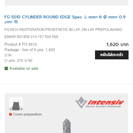
FG 5510 CYLINDER ROUND EDGE Spec. L mm= 6 Ø mm= 0.9
µm= 15
FG 5510 RESTORATION PROSTHETIC IN LAY, ON LAY PREPOLISHING
836KR ISO 806 314 157 504 009
1,620 บาท
Product # FG 5510
Package : box of 6 pcs. 1,620
หยิบใส่ตะกร้า
บาท
(1 pcs. 270 บาท)
Available on sale