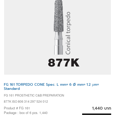
FG 161 TORPEDO CONE Spec. L mm= 6 Ø mm= 1.2 µm=
Standard
FG 161 PROSTHETIC C&B PREPARATION
877K ISO 806 314 297 524 012
1,440 บาท
Product # FG 161
Package : box of 6 pcs. 1,440