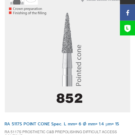
RA 5117S POINT CONE Spec. L mm= 6 Ø mm= 1.4 µm= 15
RA 5117S PROSTHETIC C&B PREPOLISHING DIFFICULT ACCESS