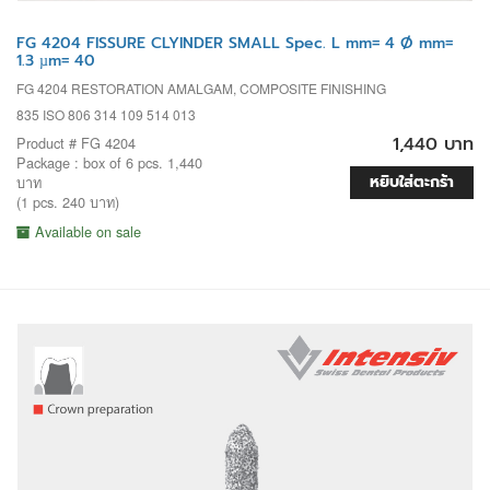
FG 4204 FISSURE CLYINDER SMALL Spec. L mm= 4 Ø mm=
1.3 µm= 40
FG 4204 RESTORATION AMALGAM, COMPOSITE FINISHING
835 ISO 806 314 109 514 013
1,440 บาท
Product # FG 4204
Package : box of 6 pcs. 1,440
หยิบใส่ตะกร้า
บาท
(1 pcs. 240 บาท)
Available on sale