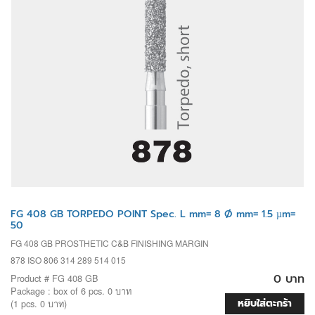
FG 408 GB TORPEDO POINT Spec. L mm= 8 Ø mm= 1.5 µm=
50
FG 408 GB PROSTHETIC C&B FINISHING MARGIN
878 ISO 806 314 289 514 015
0 บาท
Product # FG 408 GB
Package : box of 6 pcs. 0 บาท
หยิบใส่ตะกร้า
(1 pcs. 0 บาท)