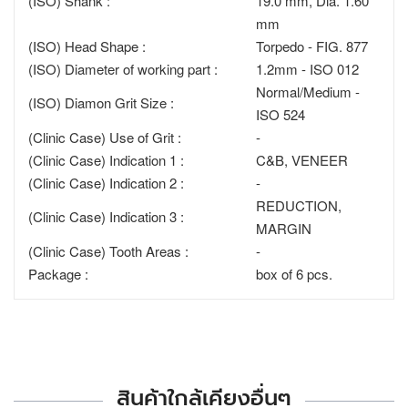
(ISO) Shank :
19.0 mm, Dia. 1.60
mm
(ISO) Head Shape :
Torpedo - FIG. 877
(ISO) Diameter of working part :
1.2mm - ISO 012
Normal/Medium -
(ISO) Diamon Grit Size :
ISO 524
(Clinic Case) Use of Grit :
-
(Clinic Case) Indication 1 :
C&B, VENEER
(Clinic Case) Indication 2 :
-
REDUCTION,
(Clinic Case) Indication 3 :
MARGIN
(Clinic Case) Tooth Areas :
-
Package :
box of 6 pcs.
สินค้าใกล้เคียงอื่นๆ