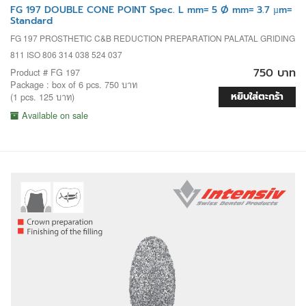
FG 197 DOUBLE CONE POINT Spec. L mm= 5 Ø mm= 3.7 µm=
Standard
FG 197 PROSTHETIC C&B REDUCTION PREPARATION PALATAL GRIDING
811 ISO 806 314 038 524 037
750 บาท
Product # FG 197
Package : box of 6 pcs. 750 บาท
หยิบใส่ตะกร้า
(1 pcs. 125 บาท)
Available on sale