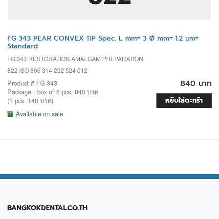
FG 343 PEAR CONVEX TIP Spec. L mm= 3 Ø mm= 1.2 µm=
Standard
FG 343 RESTORATION AMALGAM PREPARATION
822 ISO 806 314 232 524 012
840 บาท
Product # FG 343
Package : box of 6 pcs. 840 บาท
หยิบใส่ตะกร้า
(1 pcs. 140 บาท)
Available on sale
BANGKOKDENTAL.CO.TH