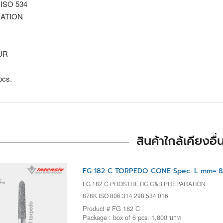
 ISO 534
ATION
UR
pcs.
สินค้าใกล้เคียงอื่
FG 182 C TORPEDO CONE Spec. L mm= 8 
FG 182 C PROSTHETIC C&B PREPARATION
878K ISO 806 314 298 534 016
Product # FG 182 C
Package : box of 6 pcs. 1,800 บาท