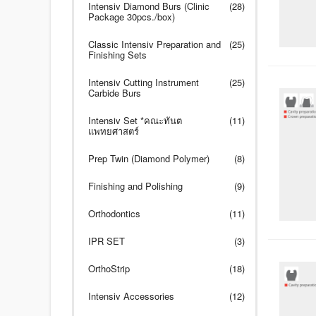
Intensiv Diamond Burs (Clinic
(28)
Package 30pcs./box)
Classic Intensiv Preparation and
(25)
Finishing Sets
Intensiv Cutting Instrument
(25)
Carbide Burs
Intensiv Set *คณะทันต
(11)
แพทยศาสตร์
Prep Twin (Diamond Polymer)
(8)
Finishing and Polishing
(9)
Orthodontics
(11)
IPR SET
(3)
OrthoStrip
(18)
Intensiv Accessories
(12)