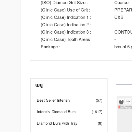
(ISO) Diamon Grit Size :
Coarse -
(Clinic Case) Use of Grit :
PREPAR
(Clinic Case) Indication 1 :
C&B
(Clinic Case) Indication 2 :
-
(Clinic Case) Indication 3 :
CONTO
(Clinic Case) Tooth Areas :
-
Package :
box of 6 
เมนู
Best Seller Intensiv
(57)
Intensiv Diamond Burs
(1617)
Diamond Burs with Tray
(8)