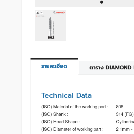
รายละเอียด
ตาราง DIAMOND BU
Technical Data
(ISO) Material of the working part :
806
(ISO) Shank :
314 (FG)
(ISO) Head Shape :
Cylindric
(ISO) Diameter of working part :
2.1mm -