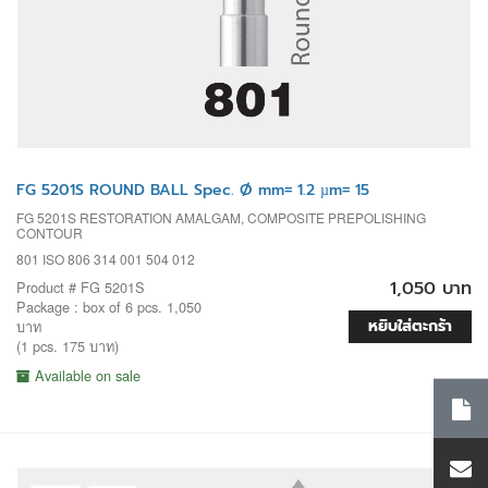
FG 5201S ROUND BALL Spec. Ø mm= 1.2 µm= 15
FG 5201S RESTORATION AMALGAM, COMPOSITE PREPOLISHING
CONTOUR
801 ISO 806 314 001 504 012
1,050 บาท
Product # FG 5201S
Package : box of 6 pcs. 1,050
หยิบใส่ตะกร้า
บาท
(1 pcs. 175 บาท)
Available on sale