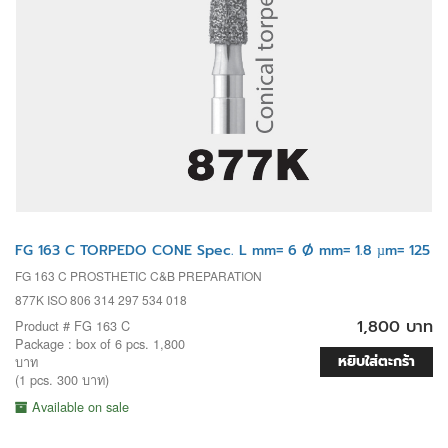
FG 163 C TORPEDO CONE Spec. L mm= 6 Ø mm= 1.8 µm= 125
FG 163 C PROSTHETIC C&B PREPARATION
877K ISO 806 314 297 534 018
1,800 บาท
Product # FG 163 C
Package : box of 6 pcs. 1,800
หยิบใส่ตะกร้า
บาท
(1 pcs. 300 บาท)
Available on sale