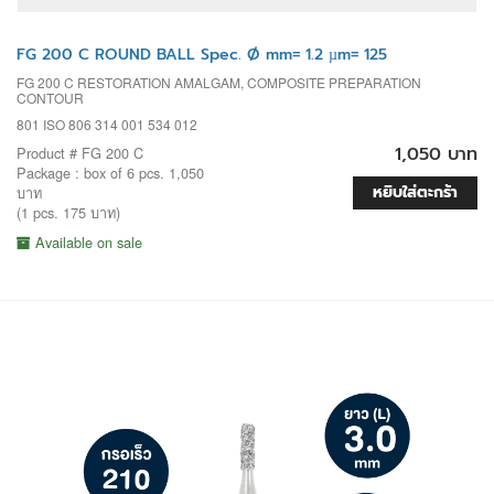
FG 200 C ROUND BALL Spec. Ø mm= 1.2 µm= 125
FG 200 C RESTORATION AMALGAM, COMPOSITE PREPARATION
CONTOUR
801 ISO 806 314 001 534 012
1,050 บาท
Product # FG 200 C
Package : box of 6 pcs. 1,050
หยิบใส่ตะกร้า
บาท
(1 pcs. 175 บาท)
Available on sale