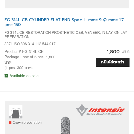
FG 314L CB CYLINDER FLAT END Spec. L mm= 9 Ø mm= 1.7
µm= 150
FG 314L CB RESTORATION PROSTHETIC C&B, VENEER, IN LAY, ON LAY
PREPARATION
837L ISO 806 314 112 544 017
1,800 บาท
Product # FG 314L CB
Package : box of 6 pcs. 1,800
หยิบใส่ตะกร้า
บาท
(1 pcs. 300 บาท)
Available on sale