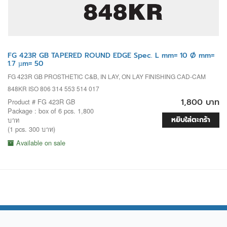
FG 423R GB TAPERED ROUND EDGE Spec. L mm= 10 Ø mm=
1.7 µm= 50
FG 423R GB PROSTHETIC C&B, IN LAY, ON LAY FINISHING CAD-CAM
848KR ISO 806 314 553 514 017
1,800 บาท
Product # FG 423R GB
Package : box of 6 pcs. 1,800
หยิบใส่ตะกร้า
บาท
(1 pcs. 300 บาท)
Available on sale