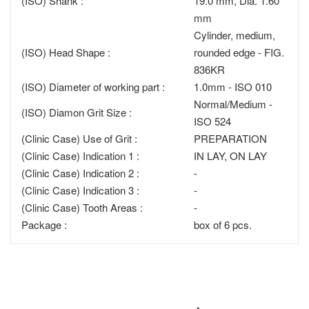
(ISO) Shank :
19.0 mm, Dia. 1.60
mm
Cylinder, medium,
(ISO) Head Shape :
rounded edge - FIG.
836KR
(ISO) Diameter of working part :
1.0mm - ISO 010
Normal/Medium -
(ISO) Diamon Grit Size :
ISO 524
(Clinic Case) Use of Grit :
PREPARATION
(Clinic Case) Indication 1 :
IN LAY, ON LAY
(Clinic Case) Indication 2 :
-
(Clinic Case) Indication 3 :
-
(Clinic Case) Tooth Areas :
-
Package :
box of 6 pcs.