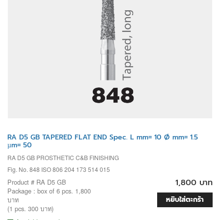
RA D5 GB TAPERED FLAT END Spec. L mm= 10 Ø mm= 1.5
µm= 50
RA D5 GB PROSTHETIC C&B FINISHING
Fig. No. 848 ISO 806 204 173 514 015
1,800 บาท
Product # RA D5 GB
Package : box of 6 pcs. 1,800
หยิบใส่ตะกร้า
บาท
(1 pcs. 300 บาท)