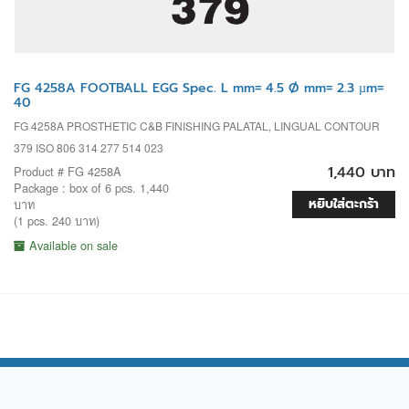
FG 4258A FOOTBALL EGG Spec. L mm= 4.5 Ø mm= 2.3 µm=
40
FG 4258A PROSTHETIC C&B FINISHING PALATAL, LINGUAL CONTOUR
379 ISO 806 314 277 514 023
1,440 บาท
Product # FG 4258A
Package : box of 6 pcs. 1,440
หยิบใส่ตะกร้า
บาท
(1 pcs. 240 บาท)
Available on sale