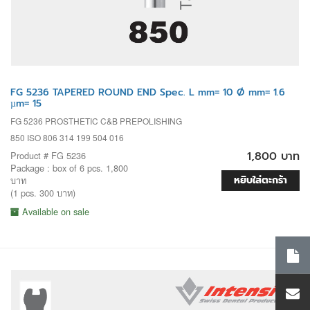
FG 5236 TAPERED ROUND END Spec. L mm= 10 Ø mm= 1.6
µm= 15
FG 5236 PROSTHETIC C&B PREPOLISHING
850 ISO 806 314 199 504 016
1,800 บาท
Product # FG 5236
Package : box of 6 pcs. 1,800
หยิบใส่ตะกร้า
บาท
(1 pcs. 300 บาท)
Available on sale