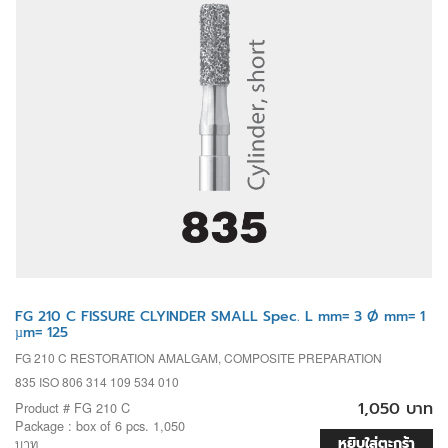
FG 210 C FISSURE CLYINDER SMALL Spec. L mm= 3 Ø mm= 1
µm= 125
FG 210 C RESTORATION AMALGAM, COMPOSITE PREPARATION
835 ISO 806 314 109 534 010
1,050 บาท
Product # FG 210 C
Package : box of 6 pcs. 1,050
หยิบใส่ตะกร้า
บาท