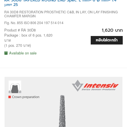
RA 30D8 TAPERED ROUND END Spec. L mm= 6 Ø mm= 1.4
µm= 25
RA 30D8 RESTORATION PROSTHETIC C&B, IN LAY, ON LAY FINISHING
CHAMFER MARGIN
Fig. No. 855 ISO 806 204 197 514 014
1,620 บาท
Product # RA 30D8
Package : box of 6 pcs. 1,620
หยิบใส่ตะกร้า
บาท
(1 pcs. 270 บาท)
Available on sale