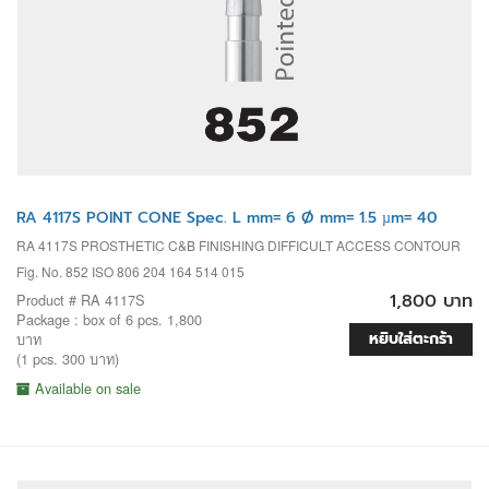
RA 4117S POINT CONE Spec. L mm= 6 Ø mm= 1.5 µm= 40
RA 4117S PROSTHETIC C&B FINISHING DIFFICULT ACCESS CONTOUR
Fig. No. 852 ISO 806 204 164 514 015
1,800 บาท
Product # RA 4117S
Package : box of 6 pcs. 1,800
หยิบใส่ตะกร้า
บาท
(1 pcs. 300 บาท)
Available on sale