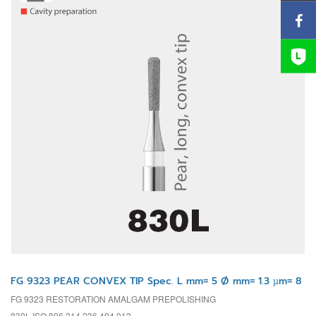
FG 9323 PEAR CONVEX TIP Spec. L mm= 5 Ø mm= 1.3 µm= 8
FG 9323 RESTORATION AMALGAM PREPOLISHING
830L ISO 806 314 236 494 013