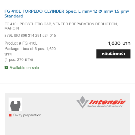
FG 410L TORPEDO CLYINDER Spec. L mm= 12 Ø mm= 1.5 µm=
Standard
FG 410L PROSTHETIC C&B, VENEER PREPARATION REDUCTION,
MARGIN
879L ISO 806 314 291 524 015
1,620 บาท
Product # FG 410L
Package : box of 6 pcs. 1,620
หยิบใส่ตะกร้า
บาท
(1 pcs. 270 บาท)
Available on sale