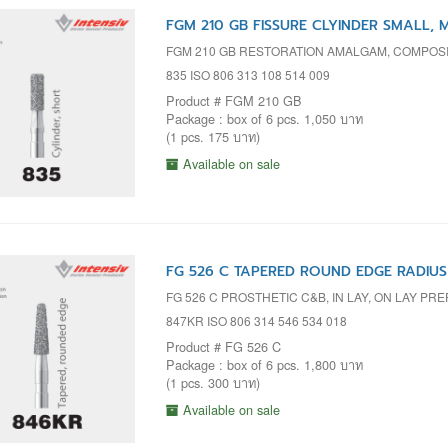
FGM 210 GB FISSURE CLYINDER SMALL, M
FGM 210 GB RESTORATION AMALGAM, COMPOSI
835 ISO 806 313 108 514 009
Product # FGM 210 GB
Package : box of 6 pcs. 1,050 บาท
(1 pcs. 175 บาท)
Available on sale
FG 526 C TAPERED ROUND EDGE RADIUS 
FG 526 C PROSTHETIC C&B, IN LAY, ON LAY P
847KR ISO 806 314 546 534 018
Product # FG 526 C
Package : box of 6 pcs. 1,800 บาท
(1 pcs. 300 บาท)
Available on sale