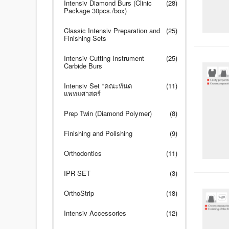
Intensiv Diamond Burs (Clinic
(28)
Package 30pcs./box)
Classic Intensiv Preparation and
(25)
Finishing Sets
Intensiv Cutting Instrument
(25)
Carbide Burs
Intensiv Set *คณะทันต
(11)
แพทยศาสตร์
Prep Twin (Diamond Polymer)
(8)
Finishing and Polishing
(9)
Orthodontics
(11)
IPR SET
(3)
OrthoStrip
(18)
Intensiv Accessories
(12)