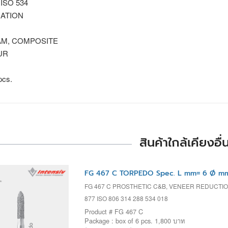
 ISO 534
ATION
M, COMPOSITE
UR
pcs.
สินค้าใกล้เคียงอื่
FG 467 C TORPEDO Spec. L mm= 6 Ø mm=
FG 467 C PROSTHETIC C&B, VENEER REDUCTIO
877 ISO 806 314 288 534 018
Product # FG 467 C
Package : box of 6 pcs. 1,800 บาท