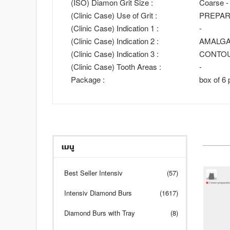
(ISO) Diamon Grit Size :
Coarse -
(Clinic Case) Use of Grit :
PREPAR
(Clinic Case) Indication 1 :
-
(Clinic Case) Indication 2 :
AMALGA
(Clinic Case) Indication 3 :
CONTO
(Clinic Case) Tooth Areas :
-
Package :
box of 6 
เมนู
Best Seller Intensiv
(57)
Intensiv Diamond Burs
(1617)
Diamond Burs with Tray
(8)