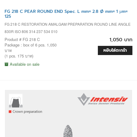
FG 218 C PEAR ROUND END Spec. L mm= 2.8 Ø mm= 1 µm=
125
FG 218 C RESTORATION AMALGAM PREPARATION ROUND LINE ANGLE
830R ISO 806 314 237 534 010
1,050 บาท
Product # FG 218 C
Package : box of 6 pcs. 1,050
หยิบใส่ตะกร้า
บาท
(1 pcs. 175 บาท)
Available on sale