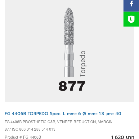
FG 4406B TORPEDO Spec. L mm= 6 Ø mm= 1.3 µm= 40
FG 4406B PROSTHETIC C&B, VENEER REDUCTION, MARGIN
877 ISO 806 314 288 514 013
1,620 บาท
Product # FG 4406B