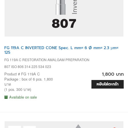
FG 119A C INVERTED CONE Spec. L mm= 6 Ø mm= 2.3 µm=
125
FG 119A C RESTORATION AMALGAM PREPARATION
807 ISO 806 314 225 534 023
1,800 บาท
Product # FG 119A C
Package : box of 6 pcs. 1,800
หยิบใส่ตะกร้า
บาท
(1 pcs. 300 บาท)
Available on sale