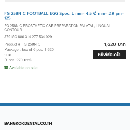
FG 258N C FOOTBALL EGG Spec. L mm= 4.5 Ø mm= 2.9 µm=
125
FG 258N C PROSTHETIC C&B PREPARATION PALATAL, LINGUAL
CONTOUR
379 ISO 806 314 277 534 029
1,620 บาท
Product # FG 258N C
Package : box of 6 pcs. 1,620
หยิบใส่ตะกร้า
บาท
(1 pcs. 270 บาท)
Available on sale
BANGKOKDENTAL.CO.TH