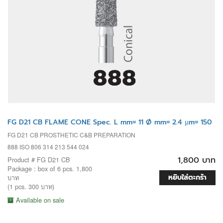
FG D21 CB FLAME CONE Spec. L mm= 11 Ø mm= 2.4 µm= 150
FG D21 CB PROSTHETIC C&B PREPARATION
888 ISO 806 314 213 544 024
1,800 บาท
Product # FG D21 CB
Package : box of 6 pcs. 1,800
หยิบใส่ตะกร้า
บาท
(1 pcs. 300 บาท)
Available on sale