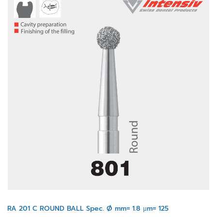
RA 201 C ROUND BALL Spec. Ø mm= 1.8 µm= 125