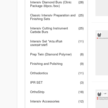
Intensiv Diamond Burs (Clinic
(28)
Package 30pcs./box)
Classic Intensiv Preparation and
(25)
Finishing Sets
Intensiv Cutting Instrument
(25)
Carbide Burs
Intensiv Set *คณะทันต
(11)
แพทยศาสตร์
Prep Twin (Diamond Polymer)
(8)
Finishing and Polishing
(9)
Orthodontics
(11)
IPR SET
(3)
OrthoStrip
(18)
Intensiv Accessories
(12)