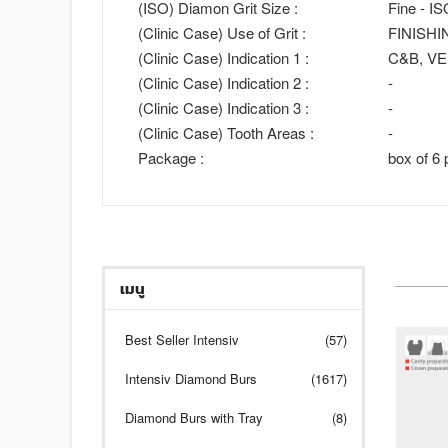
(ISO) Diamon Grit Size :
Fine - I
(Clinic Case) Use of Grit :
FINISHI
(Clinic Case) Indication 1 :
C&B, VE
(Clinic Case) Indication 2 :
-
(Clinic Case) Indication 3 :
-
(Clinic Case) Tooth Areas :
-
Package :
box of 6 
เมนู
Best Seller Intensiv
(57)
Intensiv Diamond Burs
(1617)
Diamond Burs with Tray
(8)