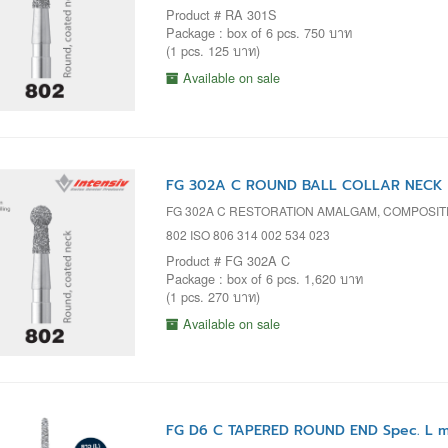
Product # RA 301S
Package : box of 6 pcs. 750 บาท
(1 pcs. 125 บาท)
Available on sale
FG 302A C ROUND BALL COLLAR NECK S
FG 302A C RESTORATION AMALGAM, COMPOSIT
802 ISO 806 314 002 534 023
Product # FG 302A C
Package : box of 6 pcs. 1,620 บาท
(1 pcs. 270 บาท)
Available on sale
FG D6 C TAPERED ROUND END Spec. L m