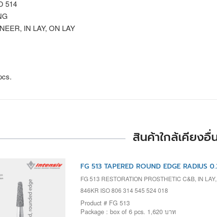
SO 514
NG
NEER, IN LAY, ON LAY
pcs.
สินค้าใกล้เคียงอื่
FG 513 TAPERED ROUND EDGE RADIUS 0.
FG 513 RESTORATION PROSTHETIC C&B, IN LAY
846KR ISO 806 314 545 524 018
Product # FG 513
Package : box of 6 pcs. 1,620 บาท