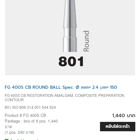
FG 400S CB ROUND BALL Spec. Ø mm= 2.4 µm= 150
FG 400S CB RESTORATION AMALGAM, COMPOSITE PREPARATION
CONTOUR
801 ISO 806 314 001 544 024
1,440 บาท
Product # FG 400S CB
Package : box of 6 pcs. 1,440
หยิบใส่ตะกร้า
บาท
(1 pcs. 240 บาท)