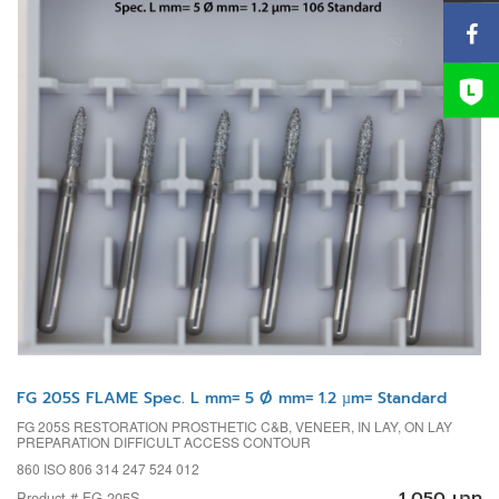
FG 205S FLAME Spec. L mm= 5 Ø mm= 1.2 µm= Standard
FG 205S RESTORATION PROSTHETIC C&B, VENEER, IN LAY, ON LAY
PREPARATION DIFFICULT ACCESS CONTOUR
860 ISO 806 314 247 524 012
1,050 บาท
Product # FG 205S