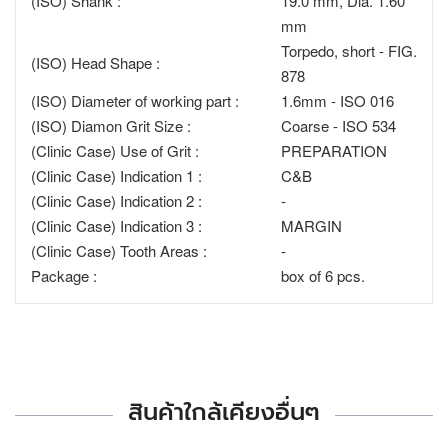
(ISO) Shank :
19.0 mm, Dia. 1.60
mm
Torpedo, short - FIG.
(ISO) Head Shape :
878
(ISO) Diameter of working part :
1.6mm - ISO 016
(ISO) Diamon Grit Size :
Coarse - ISO 534
(Clinic Case) Use of Grit :
PREPARATION
(Clinic Case) Indication 1 :
C&B
(Clinic Case) Indication 2 :
-
(Clinic Case) Indication 3 :
MARGIN
(Clinic Case) Tooth Areas :
-
Package :
box of 6 pcs.
สินค้าใกล้เคียงอื่นๆ