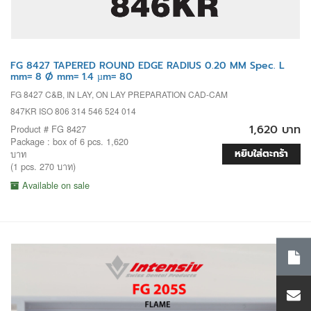
FG 8427 TAPERED ROUND EDGE RADIUS 0.20 MM Spec. L
mm= 8 Ø mm= 1.4 µm= 80
FG 8427 C&B, IN LAY, ON LAY PREPARATION CAD-CAM
847KR ISO 806 314 546 524 014
1,620 บาท
Product # FG 8427
Package : box of 6 pcs. 1,620
หยิบใส่ตะกร้า
บาท
(1 pcs. 270 บาท)
Available on sale