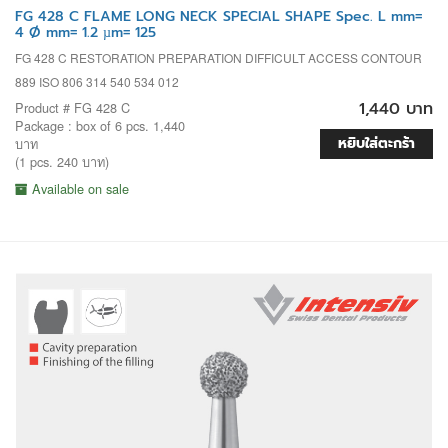
FG 428 C FLAME LONG NECK SPECIAL SHAPE Spec. L mm=
4 Ø mm= 1.2 µm= 125
FG 428 C RESTORATION PREPARATION DIFFICULT ACCESS CONTOUR
889 ISO 806 314 540 534 012
1,440 บาท
Product # FG 428 C
Package : box of 6 pcs. 1,440
หยิบใส่ตะกร้า
บาท
(1 pcs. 240 บาท)
Available on sale