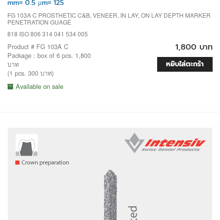
mm= 0.5 µm= 125
FG 103A C PROSTHETIC C&B, VENEER, IN LAY, ON LAY DEPTH MARKER
PENETRATION GUAGE
818 ISO 806 314 041 534 005
1,800 บาท
Product # FG 103A C
Package : box of 6 pcs. 1,800
หยิบใส่ตะกร้า
บาท
(1 pcs. 300 บาท)
Available on sale