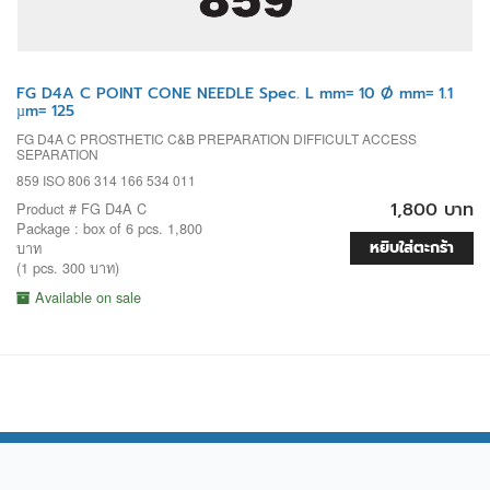
FG D4A C POINT CONE NEEDLE Spec. L mm= 10 Ø mm= 1.1
µm= 125
FG D4A C PROSTHETIC C&B PREPARATION DIFFICULT ACCESS
SEPARATION
859 ISO 806 314 166 534 011
1,800 บาท
Product # FG D4A C
Package : box of 6 pcs. 1,800
หยิบใส่ตะกร้า
บาท
(1 pcs. 300 บาท)
Available on sale