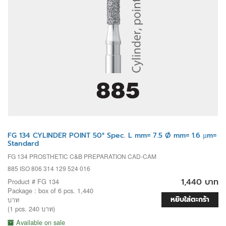
FG 134 CYLINDER POINT 50° Spec. L mm= 7.5 Ø mm= 1.6 µm=
Standard
FG 134 PROSTHETIC C&B PREPARATION CAD-CAM
885 ISO 806 314 129 524 016
1,440 บาท
Product # FG 134
Package : box of 6 pcs. 1,440
หยิบใส่ตะกร้า
บาท
(1 pcs. 240 บาท)
Available on sale