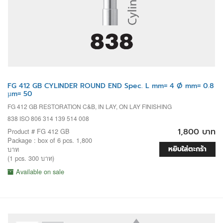
FG 412 GB CYLINDER ROUND END Spec. L mm= 4 Ø mm= 0.8
µm= 50
FG 412 GB RESTORATION C&B, IN LAY, ON LAY FINISHING
838 ISO 806 314 139 514 008
1,800 บาท
Product # FG 412 GB
Package : box of 6 pcs. 1,800
หยิบใส่ตะกร้า
บาท
(1 pcs. 300 บาท)
Available on sale