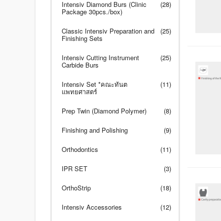
Intensiv Diamond Burs (Clinic
(28)
Package 30pcs./box)
Classic Intensiv Preparation and
(25)
Finishing Sets
Intensiv Cutting Instrument
(25)
Carbide Burs
Intensiv Set *คณะทันต
(11)
แพทยศาสตร์
Prep Twin (Diamond Polymer)
(8)
Finishing and Polishing
(9)
Orthodontics
(11)
IPR SET
(3)
OrthoStrip
(18)
Intensiv Accessories
(12)