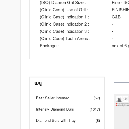
(ISO) Diamon Grit Size :
Fine - I
(Clinic Case) Use of Grit :
FINISHI
(Clinic Case) Indication 1 :
C&B
(Clinic Case) Indication 2 :
-
(Clinic Case) Indication 3 :
-
(Clinic Case) Tooth Areas :
-
Package :
box of 6 
เมนู
Best Seller Intensiv
(57)
Intensiv Diamond Burs
(1617)
Diamond Burs with Tray
(8)