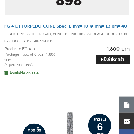
FG 4101 TORPEDO CONE Spec. L mm= 10 Ø mm= 1.3 µm= 40
FG 4101 PROSTHETIC C&B, VENEER FINISHING SURFACE REDUCTION
898 ISO 806 314 586 514 013
1,800 บาท
Product # FG 4101
Package : box of 6 pcs. 1,800
หยิบใส่ตะกร้า
บาท
(1 pcs. 300 บาท)
Available on sale