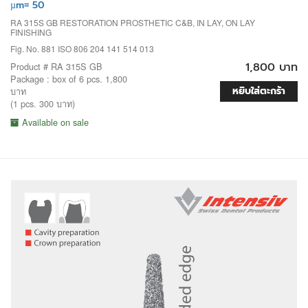
µm= 50
RA 315S GB RESTORATION PROSTHETIC C&B, IN LAY, ON LAY
FINISHING
Fig. No. 881 ISO 806 204 141 514 013
1,800 บาท
Product # RA 315S GB
Package : box of 6 pcs. 1,800
หยิบใส่ตะกร้า
บาท
(1 pcs. 300 บาท)
Available on sale