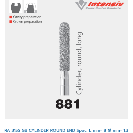
RA 315S GB CYLINDER ROUND END Spec. L mm= 8 Ø mm= 1.3