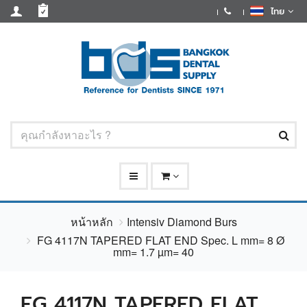
ไทย
หน้าหลัก
Intensiv Diamond Burs
FG 4117N TAPERED FLAT END Spec. L mm= 8 Ø
mm= 1.7 µm= 40
FG 4117N TAPERED FLAT