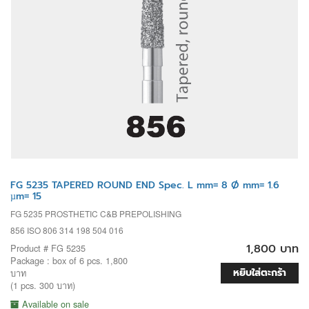
FG 5235 TAPERED ROUND END Spec. L mm= 8 Ø mm= 1.6
µm= 15
FG 5235 PROSTHETIC C&B PREPOLISHING
856 ISO 806 314 198 504 016
1,800 บาท
Product # FG 5235
Package : box of 6 pcs. 1,800
หยิบใส่ตะกร้า
บาท
(1 pcs. 300 บาท)
Available on sale