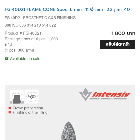
FG 40D21 FLAME CONE Spec. L mm= 11 Ø mm= 2.2 µm= 40
FG 40D21 PROSTHETIC C&B FINISHING
888 ISO 806 314 213 514 022
1,800 บาท
Product # FG 40D21
Package : box of 6 pcs. 1,800
หยิบใส่ตะกร้า
บาท
(1 pcs. 300 บาท)
Available on sale