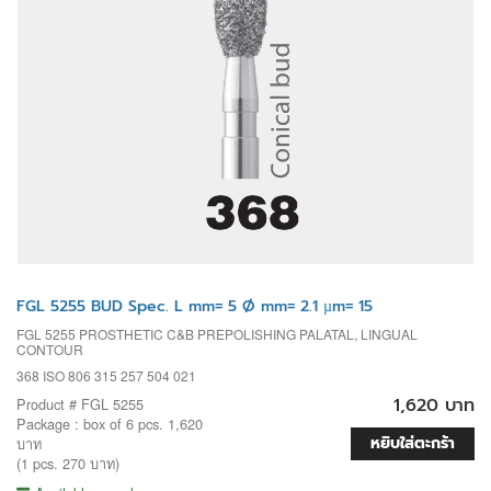
FGL 5255 BUD Spec. L mm= 5 Ø mm= 2.1 µm= 15
FGL 5255 PROSTHETIC C&B PREPOLISHING PALATAL, LINGUAL
CONTOUR
368 ISO 806 315 257 504 021
1,620 บาท
Product # FGL 5255
Package : box of 6 pcs. 1,620
หยิบใส่ตะกร้า
บาท
(1 pcs. 270 บาท)