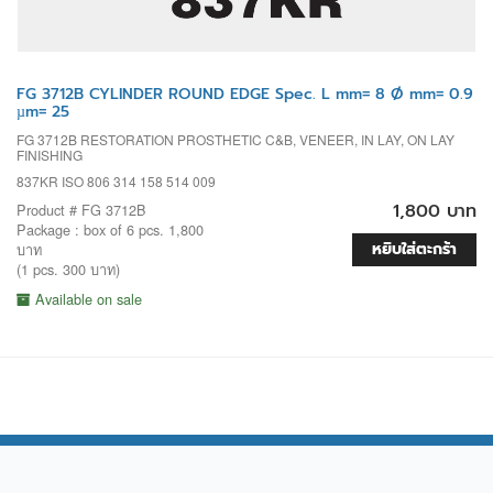
FG 3712B CYLINDER ROUND EDGE Spec. L mm= 8 Ø mm= 0.9
µm= 25
FG 3712B RESTORATION PROSTHETIC C&B, VENEER, IN LAY, ON LAY
FINISHING
837KR ISO 806 314 158 514 009
1,800 บาท
Product # FG 3712B
Package : box of 6 pcs. 1,800
หยิบใส่ตะกร้า
บาท
(1 pcs. 300 บาท)
Available on sale