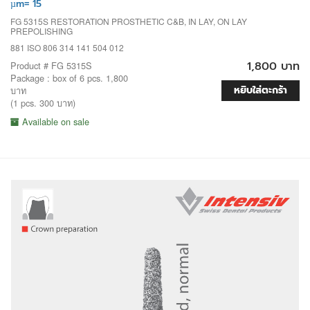
µm= 15
FG 5315S RESTORATION PROSTHETIC C&B, IN LAY, ON LAY
PREPOLISHING
881 ISO 806 314 141 504 012
1,800 บาท
Product # FG 5315S
Package : box of 6 pcs. 1,800
หยิบใส่ตะกร้า
บาท
(1 pcs. 300 บาท)
Available on sale