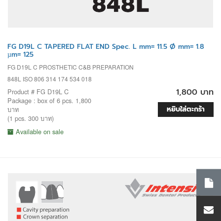
FG D19L C TAPERED FLAT END Spec. L mm= 11.5 Ø mm= 1.8
µm= 125
FG D19L C PROSTHETIC C&B PREPARATION
848L ISO 806 314 174 534 018
1,800 บาท
Product # FG D19L C
Package : box of 6 pcs. 1,800
หยิบใส่ตะกร้า
บาท
(1 pcs. 300 บาท)
Available on sale