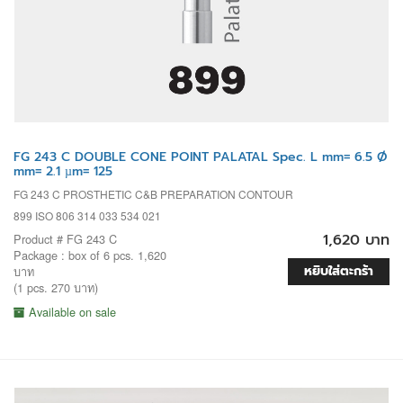
FG 243 C DOUBLE CONE POINT PALATAL Spec. L mm= 6.5 Ø
mm= 2.1 µm= 125
FG 243 C PROSTHETIC C&B PREPARATION CONTOUR
899 ISO 806 314 033 534 021
1,620 บาท
Product # FG 243 C
Package : box of 6 pcs. 1,620
หยิบใส่ตะกร้า
บาท
(1 pcs. 270 บาท)
Available on sale