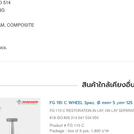
SO 514
NG
M, COMPOSITE
pcs.
สินค้าใกล้เคียงอื่
FG 110 C WHEEL Spec. Ø mm= 5 µm= 125
FG 110 C RESTORATION IN LAY, ON LAY SEPAR
818 ISO 806 314 041 534 050
Product # FG 110 C
Package : box of 6 pcs. 1,800 บาท