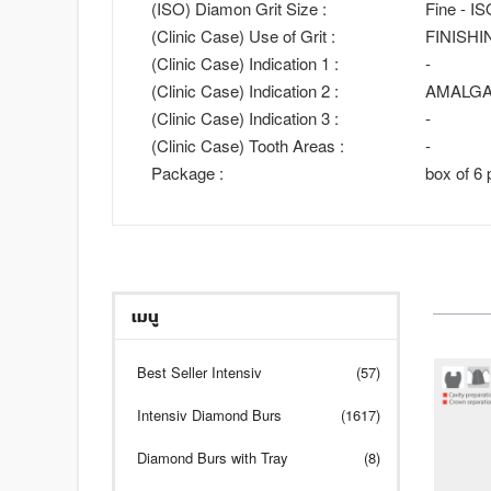
(ISO) Diamon Grit Size :
Fine - I
(Clinic Case) Use of Grit :
FINISHI
(Clinic Case) Indication 1 :
-
(Clinic Case) Indication 2 :
AMALGA
(Clinic Case) Indication 3 :
-
(Clinic Case) Tooth Areas :
-
Package :
box of 6 
เมนู
Best Seller Intensiv
(57)
Intensiv Diamond Burs
(1617)
Diamond Burs with Tray
(8)