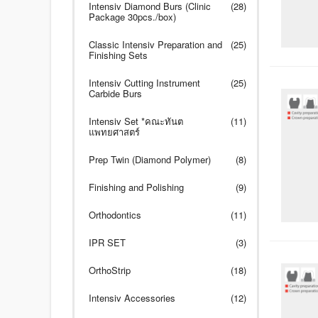
Intensiv Diamond Burs (Clinic
(28)
Package 30pcs./box)
Classic Intensiv Preparation and
(25)
Finishing Sets
Intensiv Cutting Instrument
(25)
Carbide Burs
Intensiv Set *คณะทันต
(11)
แพทยศาสตร์
Prep Twin (Diamond Polymer)
(8)
Finishing and Polishing
(9)
Orthodontics
(11)
IPR SET
(3)
OrthoStrip
(18)
Intensiv Accessories
(12)