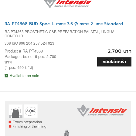
RA PT4368 BUD Spec. L mm= 3.5 Ø mm= 2 µm= Standard
RA PT4368 PROSTHETIC C&B PREPARATION PALATAL, LINGUAL
CONTOUR
368 ISO 806 204 257 524 023
2,700 บาท
Product # RA PT4368
Package : box of 6 pcs. 2,700
หยิบใส่ตะกร้า
บาท
(1 pcs. 450 บาท)
Available on sale