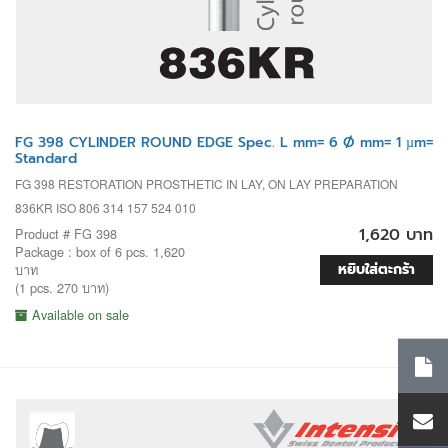
FG 398 CYLINDER ROUND EDGE Spec. L mm= 6 Ø mm= 1 µm=
Standard
FG 398 RESTORATION PROSTHETIC IN LAY, ON LAY PREPARATION
836KR ISO 806 314 157 524 010
1,620 บาท
Product # FG 398
Package : box of 6 pcs. 1,620
หยิบใส่ตะกร้า
บาท
(1 pcs. 270 บาท)
Available on sale