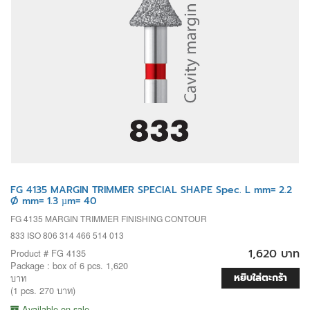
FG 4135 MARGIN TRIMMER SPECIAL SHAPE Spec. L mm= 2.2
Ø mm= 1.3 µm= 40
FG 4135 MARGIN TRIMMER FINISHING CONTOUR
833 ISO 806 314 466 514 013
1,620 บาท
Product # FG 4135
Package : box of 6 pcs. 1,620
หยิบใส่ตะกร้า
บาท
(1 pcs. 270 บาท)
Available on sale