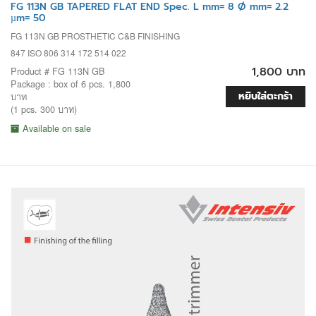
FG 113N GB TAPERED FLAT END Spec. L mm= 8 Ø mm= 2.2
µm= 50
FG 113N GB PROSTHETIC C&B FINISHING
847 ISO 806 314 172 514 022
1,800 บาท
Product # FG 113N GB
Package : box of 6 pcs. 1,800
หยิบใส่ตะกร้า
บาท
(1 pcs. 300 บาท)
Available on sale