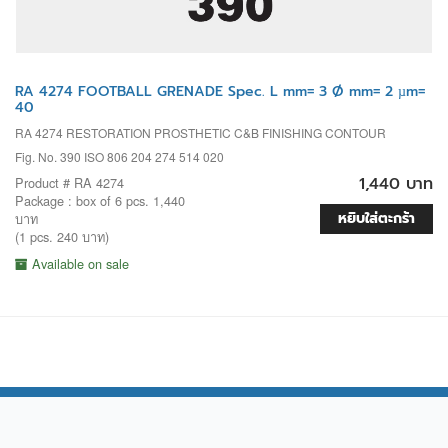
RA 4274 FOOTBALL GRENADE Spec. L mm= 3 Ø mm= 2 µm=
40
RA 4274 RESTORATION PROSTHETIC C&B FINISHING CONTOUR
Fig. No. 390 ISO 806 204 274 514 020
1,440 บาท
Product # RA 4274
Package : box of 6 pcs. 1,440
หยิบใส่ตะกร้า
บาท
(1 pcs. 240 บาท)
Available on sale