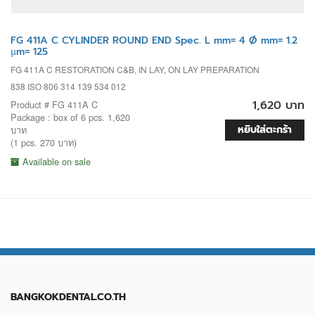
FG 411A C CYLINDER ROUND END Spec. L mm= 4 Ø mm= 1.2
µm= 125
FG 411A C RESTORATION C&B, IN LAY, ON LAY PREPARATION
838 ISO 806 314 139 534 012
1,620 บาท
Product # FG 411A C
Package : box of 6 pcs. 1,620
หยิบใส่ตะกร้า
บาท
(1 pcs. 270 บาท)
Available on sale
BANGKOKDENTAL.CO.TH