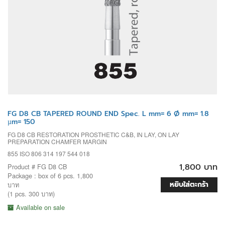
FG D8 CB TAPERED ROUND END Spec. L mm= 6 Ø mm= 1.8
µm= 150
FG D8 CB RESTORATION PROSTHETIC C&B, IN LAY, ON LAY
PREPARATION CHAMFER MARGIN
855 ISO 806 314 197 544 018
1,800 บาท
Product # FG D8 CB
Package : box of 6 pcs. 1,800
หยิบใส่ตะกร้า
บาท
(1 pcs. 300 บาท)
Available on sale