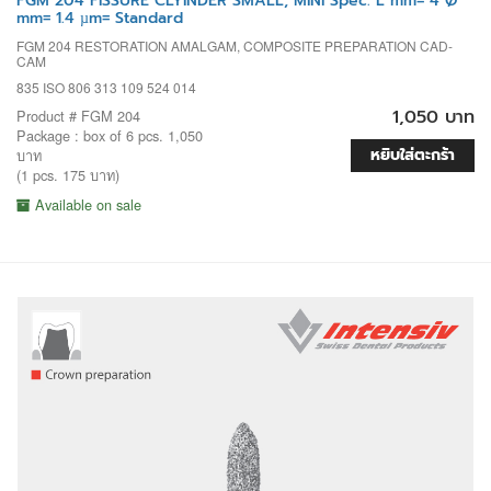
FGM 204 FISSURE CLYINDER SMALL, MINI Spec. L mm= 4 Ø
mm= 1.4 µm= Standard
FGM 204 RESTORATION AMALGAM, COMPOSITE PREPARATION CAD-
CAM
835 ISO 806 313 109 524 014
1,050 บาท
Product # FGM 204
Package : box of 6 pcs. 1,050
หยิบใส่ตะกร้า
บาท
(1 pcs. 175 บาท)
Available on sale