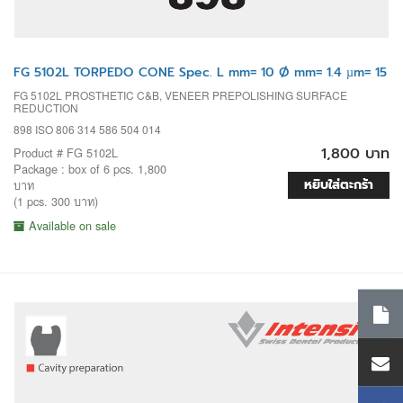
FG 5102L TORPEDO CONE Spec. L mm= 10 Ø mm= 1.4 µm= 15
FG 5102L PROSTHETIC C&B, VENEER PREPOLISHING SURFACE
REDUCTION
898 ISO 806 314 586 504 014
1,800 บาท
Product # FG 5102L
Package : box of 6 pcs. 1,800
หยิบใส่ตะกร้า
บาท
(1 pcs. 300 บาท)
Available on sale