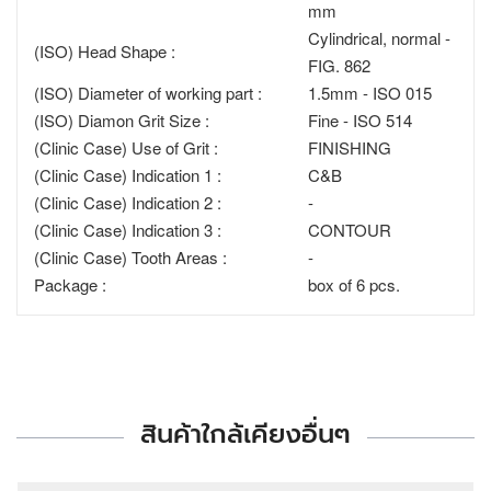
mm
Cylindrical, normal -
(ISO) Head Shape :
FIG. 862
(ISO) Diameter of working part :
1.5mm - ISO 015
(ISO) Diamon Grit Size :
Fine - ISO 514
(Clinic Case) Use of Grit :
FINISHING
(Clinic Case) Indication 1 :
C&B
(Clinic Case) Indication 2 :
-
(Clinic Case) Indication 3 :
CONTOUR
(Clinic Case) Tooth Areas :
-
Package :
box of 6 pcs.
สินค้าใกล้เคียงอื่นๆ