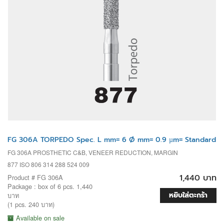
FG 306A TORPEDO Spec. L mm= 6 Ø mm= 0.9 µm= Standard
FG 306A PROSTHETIC C&B, VENEER REDUCTION, MARGIN
877 ISO 806 314 288 524 009
1,440 บาท
Product # FG 306A
Package : box of 6 pcs. 1,440
หยิบใส่ตะกร้า
บาท
(1 pcs. 240 บาท)
Available on sale