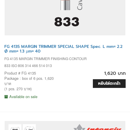
FG 4135 MARGIN TRIMMER SPECIAL SHAPE Spec. L mm= 2.2
Ø mm= 1.3 µm= 40
FG 4135 MARGIN TRIMMER FINISHING CONTOUR
833 ISO 806 314 466 514 013
1,620 บาท
Product # FG 4135
Package : box of 6 pcs. 1,620
หยิบใส่ตะกร้า
บาท
(1 pcs. 270 บาท)
Available on sale