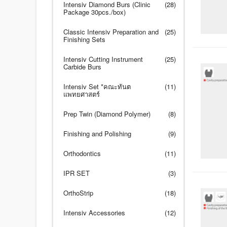
Intensiv Diamond Burs (Clinic
(28)
Package 30pcs./box)
Classic Intensiv Preparation and
(25)
Finishing Sets
Intensiv Cutting Instrument
(25)
Carbide Burs
Intensiv Set *คณะทันต
(11)
แพทยศาสตร์
Prep Twin (Diamond Polymer)
(8)
Finishing and Polishing
(9)
Orthodontics
(11)
IPR SET
(3)
OrthoStrip
(18)
Intensiv Accessories
(12)