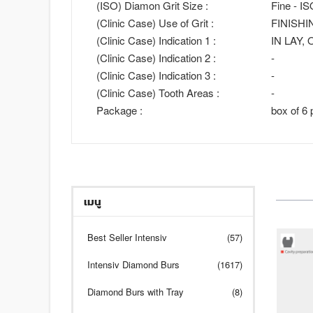
(ISO) Diamon Grit Size :
Fine - I
(Clinic Case) Use of Grit :
FINISHI
(Clinic Case) Indication 1 :
IN LAY,
(Clinic Case) Indication 2 :
-
(Clinic Case) Indication 3 :
-
(Clinic Case) Tooth Areas :
-
Package :
box of 6 
เมนู
Best Seller Intensiv
(57)
Intensiv Diamond Burs
(1617)
Diamond Burs with Tray
(8)