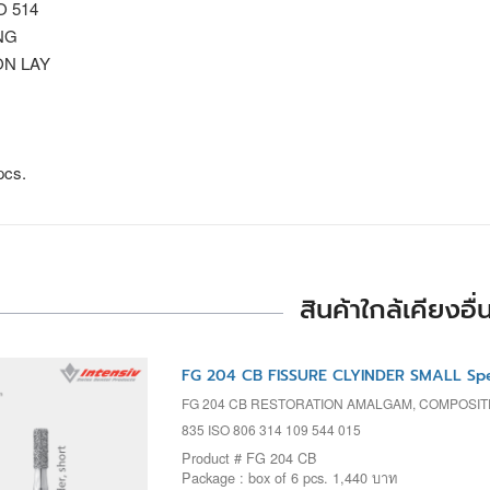
SO 514
NG
 ON LAY
pcs.
สินค้าใกล้เคียงอื่
FG 204 CB FISSURE CLYINDER SMALL Spe
FG 204 CB RESTORATION AMALGAM, COMPOSIT
835 ISO 806 314 109 544 015
Product # FG 204 CB
Package : box of 6 pcs. 1,440 บาท