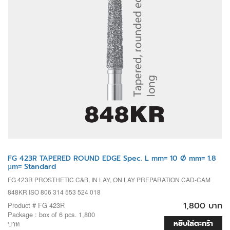
FG 423R TAPERED ROUND EDGE Spec. L mm= 10 Ø mm= 1.8
µm= Standard
FG 423R PROSTHETIC C&B, IN LAY, ON LAY PREPARATION CAD-CAM
848KR ISO 806 314 553 524 018
1,800 บาท
Product # FG 423R
Package : box of 6 pcs. 1,800
หยิบใส่ตะกร้า
บาท