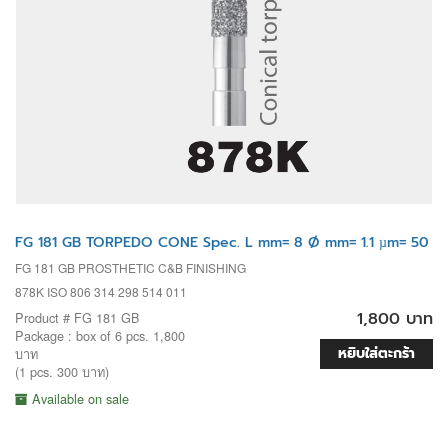
FG 181 GB TORPEDO CONE Spec. L mm= 8 Ø mm= 1.1 µm= 50
FG 181 GB PROSTHETIC C&B FINISHING
878K ISO 806 314 298 514 011
1,800 บาท
Product # FG 181 GB
Package : box of 6 pcs. 1,800
หยิบใส่ตะกร้า
บาท
(1 pcs. 300 บาท)
Available on sale