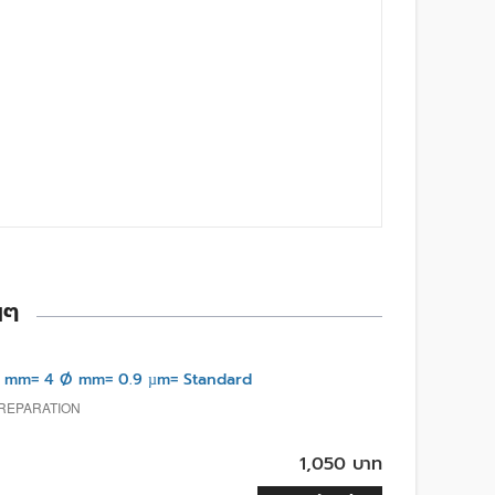
นๆ
L mm= 4 Ø mm= 0.9 µm= Standard
PREPARATION
1,050 บาท