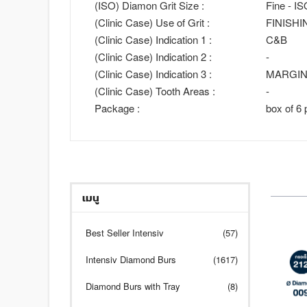
(ISO) Diamon Grit Size :
Fine - I
(Clinic Case) Use of Grit :
FINISHI
(Clinic Case) Indication 1 :
C&B
(Clinic Case) Indication 2 :
-
(Clinic Case) Indication 3 :
MARGI
(Clinic Case) Tooth Areas :
-
Package :
box of 6 
เมนู
Best Seller Intensiv
(57)
Intensiv Diamond Burs
(1617)
Diamond Burs with Tray
(8)