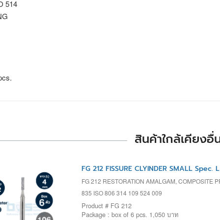
SO 514
NG
N
pcs.
สินค้าใกล้เคียงอื่
FG 212 FISSURE CLYINDER SMALL Spec. 
FG 212 RESTORATION AMALGAM, COMPOSITE 
835 ISO 806 314 109 524 009
Product # FG 212
Package : box of 6 pcs. 1,050 บาท