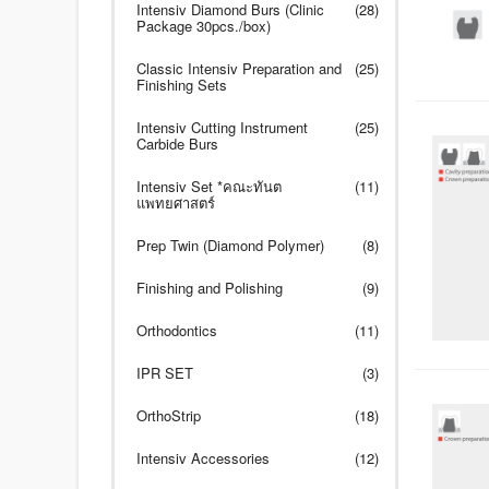
Intensiv Diamond Burs (Clinic
(28)
Package 30pcs./box)
Classic Intensiv Preparation and
(25)
Finishing Sets
Intensiv Cutting Instrument
(25)
Carbide Burs
Intensiv Set *คณะทันต
(11)
แพทยศาสตร์
Prep Twin (Diamond Polymer)
(8)
Finishing and Polishing
(9)
Orthodontics
(11)
IPR SET
(3)
OrthoStrip
(18)
Intensiv Accessories
(12)