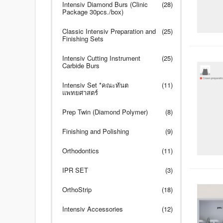
Intensiv Diamond Burs (Clinic
(28)
Package 30pcs./box)
Classic Intensiv Preparation and
(25)
Finishing Sets
Intensiv Cutting Instrument
(25)
Carbide Burs
Intensiv Set *คณะทันต
(11)
แพทยศาสตร์
Prep Twin (Diamond Polymer)
(8)
Finishing and Polishing
(9)
Orthodontics
(11)
IPR SET
(3)
OrthoStrip
(18)
Intensiv Accessories
(12)