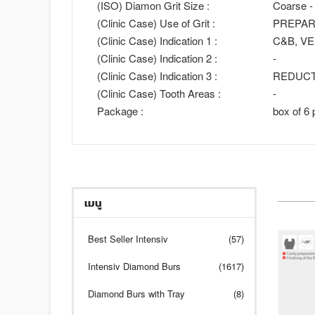
(ISO) Diamon Grit Size :
Coarse -
(Clinic Case) Use of Grit :
PREPAR
(Clinic Case) Indication 1 :
C&B, V
(Clinic Case) Indication 2 :
-
(Clinic Case) Indication 3 :
REDUCT
(Clinic Case) Tooth Areas :
-
Package :
box of 6 
เมนู
Best Seller Intensiv
(57)
Intensiv Diamond Burs
(1617)
Diamond Burs with Tray
(8)