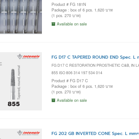
Product # FG 181N
Package : box of 6 pcs. 1,620 บาท
(1 pcs. 270 บาท)
Available on sale
FG D17 C TAPERED ROUND END Spec. L m
FG D17 C RESTORATION PROSTHETIC C&B, IN 
855 ISO 806 314 197 534 014
Product # FG D17 C
Package : box of 6 pcs. 1,620 บาท
(1 pcs. 270 บาท)
Available on sale
FG 202 GB INVERTED CONE Spec. L mm= 