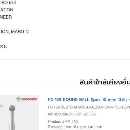
 ISO 534
ATION
ENEER
ION, MARGIN
pcs.
สินค้าใกล้เคียงอื่
FG 189 ROUND BALL Spec. Ø mm= 0.6 µ
FG 189 RESTORATION AMALGAM, COMPOSITE 
801 ISO 806 314 001 524 006
Product # FG 189
Package : box of 6 pcs. 840 บาท