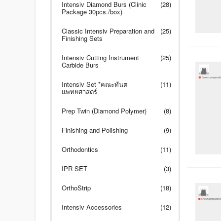
Intensiv Diamond Burs (Clinic
(28)
Package 30pcs./box)
Classic Intensiv Preparation and
(25)
Finishing Sets
Intensiv Cutting Instrument
(25)
Carbide Burs
Intensiv Set *คณะทันต
(11)
แพทยศาสตร์
Prep Twin (Diamond Polymer)
(8)
Finishing and Polishing
(9)
Orthodontics
(11)
IPR SET
(3)
OrthoStrip
(18)
Intensiv Accessories
(12)