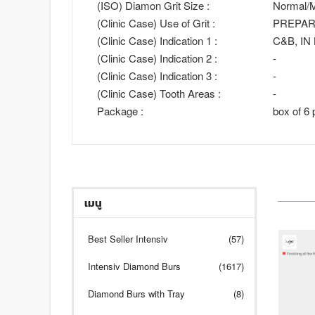
(ISO) Diamon Grit Size :
Normal/M
(Clinic Case) Use of Grit :
PREPAR
(Clinic Case) Indication 1 :
C&B, IN
(Clinic Case) Indication 2 :
-
(Clinic Case) Indication 3 :
-
(Clinic Case) Tooth Areas :
-
Package :
box of 6 
เมนู
Best Seller Intensiv
(57)
Intensiv Diamond Burs
(1617)
Diamond Burs with Tray
(8)