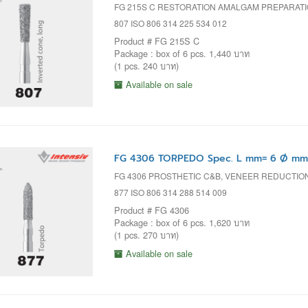
FG 215S C RESTORATION AMALGAM PREPARAT
807 ISO 806 314 225 534 012
Product # FG 215S C
Package : box of 6 pcs. 1,440 บาท
(1 pcs. 240 บาท)
Available on sale
FG 4306 TORPEDO Spec. L mm= 6 Ø mm
FG 4306 PROSTHETIC C&B, VENEER REDUCTIO
877 ISO 806 314 288 514 009
Product # FG 4306
Package : box of 6 pcs. 1,620 บาท
(1 pcs. 270 บาท)
Available on sale