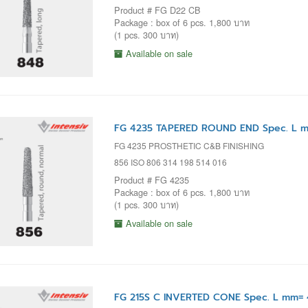
Product # FG D22 CB
Package : box of 6 pcs. 1,800 บาท
(1 pcs. 300 บาท)
Available on sale
FG 4235 TAPERED ROUND END Spec. L m
FG 4235 PROSTHETIC C&B FINISHING
856 ISO 806 314 198 514 016
Product # FG 4235
Package : box of 6 pcs. 1,800 บาท
(1 pcs. 300 บาท)
Available on sale
FG 215S C INVERTED CONE Spec. L mm= 