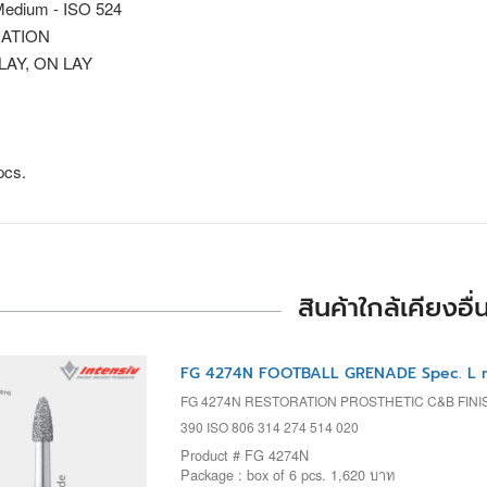
edium - ISO 524
ATION
 LAY, ON LAY
pcs.
สินค้าใกล้เคียงอื่
FG 4274N FOOTBALL GRENADE Spec. L 
FG 4274N RESTORATION PROSTHETIC C&B FIN
390 ISO 806 314 274 514 020
Product # FG 4274N
Package : box of 6 pcs. 1,620 บาท