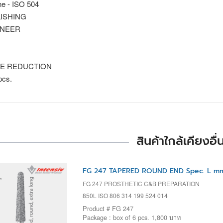
ne - ISO 504
ISHING
ENEER
E REDUCTION
pcs.
สินค้าใกล้เคียงอื่
FG 247 TAPERED ROUND END Spec. L mm=
FG 247 PROSTHETIC C&B PREPARATION
850L ISO 806 314 199 524 014
Product # FG 247
Package : box of 6 pcs. 1,800 บาท