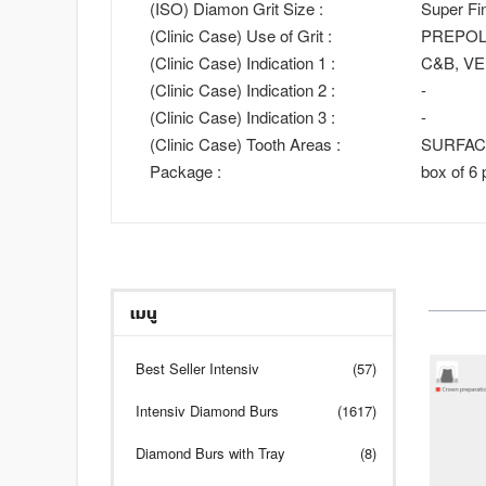
(ISO) Diamon Grit Size :
Super Fi
(Clinic Case) Use of Grit :
PREPOL
(Clinic Case) Indication 1 :
C&B, V
(Clinic Case) Indication 2 :
-
(Clinic Case) Indication 3 :
-
(Clinic Case) Tooth Areas :
SURFAC
Package :
box of 6 
เมนู
Best Seller Intensiv
(57)
Intensiv Diamond Burs
(1617)
Diamond Burs with Tray
(8)