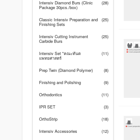
Intensiv Diamond Burs (Clinic
(28)
Package 30pcs./box)
Classic Intensiv Preparation and
(25)
Finishing Sets
Intensiv Cutting Instrument
(25)
Carbide Burs
Intensiv Set *คณะทันต
(11)
แพทยศาสตร์
Prep Twin (Diamond Polymer)
(8)
Finishing and Polishing
(9)
Orthodontics
(11)
IPR SET
(3)
OrthoStrip
(18)
Intensiv Accessories
(12)