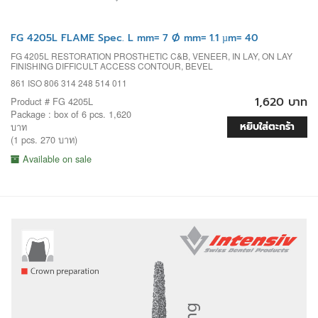
FG 4205L FLAME Spec. L mm= 7 Ø mm= 1.1 µm= 40
FG 4205L RESTORATION PROSTHETIC C&B, VENEER, IN LAY, ON LAY
FINISHING DIFFICULT ACCESS CONTOUR, BEVEL
861 ISO 806 314 248 514 011
1,620 บาท
Product # FG 4205L
Package : box of 6 pcs. 1,620
หยิบใส่ตะกร้า
บาท
(1 pcs. 270 บาท)
Available on sale