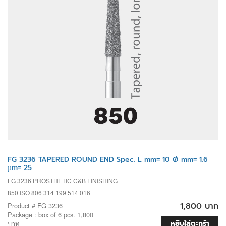
FG 3236 TAPERED ROUND END Spec. L mm= 10 Ø mm= 1.6
µm= 25
FG 3236 PROSTHETIC C&B FINISHING
850 ISO 806 314 199 514 016
1,800 บาท
Product # FG 3236
Package : box of 6 pcs. 1,800
หยิบใส่ตะกร้า
บาท