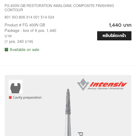
FG 400N GB RESTORATION AMALGAM, COMPOSITE FINISHING
CONTOUR
801 ISO 806 314 001 514 024
1,440 บาท
Product # FG 400N GB
Package : box of 6 pcs. 1,440
หยิบใส่ตะกร้า
บาท
(1 pcs. 240 บาท)
Available on sale