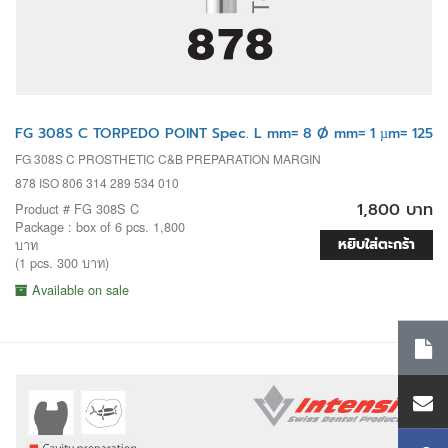
FG 308S C TORPEDO POINT Spec. L mm= 8 Ø mm= 1 µm= 125
FG 308S C PROSTHETIC C&B PREPARATION MARGIN
878 ISO 806 314 289 534 010
1,800 บาท
Product # FG 308S C
Package : box of 6 pcs. 1,800
หยิบใส่ตะกร้า
บาท
(1 pcs. 300 บาท)
Available on sale