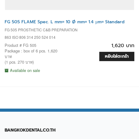
FG 505 FLAME Spec. L mm= 10 Ø mm= 1.4 µm= Standard
FG 505 PROSTHETIC C&B PREPARATION
863 ISO 806 314 250 524 014
1,620 บาท
Product # FG 505
Package : box of 6 pcs. 1,620
หยิบใส่ตะกร้า
บาท
(1 pcs. 270 บาท)
Available on sale
BANGKOKDENTAL.CO.TH