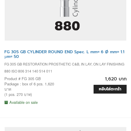
FG 305 GB CYLINDER ROUND END Spec. L mm= 6 Ø mm= 1.1
µm= 50
FG 305 GB RESTORATION PROSTHETIC C&B, IN LAY, ON LAY FINISHING
880 ISO 806 314 140 514 011
1,620 บาท
Product # FG 305 GB
Package : box of 6 pcs. 1,620
หยิบใส่ตะกร้า
บาท
(1 pcs. 270 บาท)
Available on sale