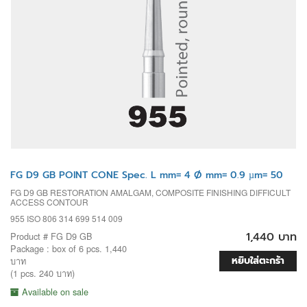
FG D9 GB POINT CONE Spec. L mm= 4 Ø mm= 0.9 µm= 50
FG D9 GB RESTORATION AMALGAM, COMPOSITE FINISHING DIFFICULT
ACCESS CONTOUR
955 ISO 806 314 699 514 009
1,440 บาท
Product # FG D9 GB
Package : box of 6 pcs. 1,440
หยิบใส่ตะกร้า
บาท
(1 pcs. 240 บาท)
Available on sale