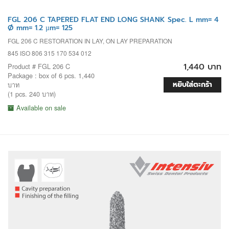
FGL 206 C TAPERED FLAT END LONG SHANK Spec. L mm= 4
Ø mm= 1.2 µm= 125
FGL 206 C RESTORATION IN LAY, ON LAY PREPARATION
845 ISO 806 315 170 534 012
1,440 บาท
Product # FGL 206 C
Package : box of 6 pcs. 1,440
หยิบใส่ตะกร้า
บาท
(1 pcs. 240 บาท)
Available on sale