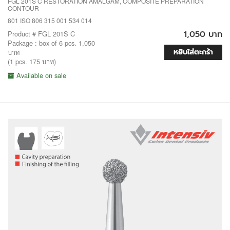
FGL 201S C RESTORATION AMALGAM, COMPOSITE PREPARATION
CONTOUR
801 ISO 806 315 001 534 014
1,050 บาท
Product # FGL 201S C
Package : box of 6 pcs. 1,050
หยิบใส่ตะกร้า
บาท
(1 pcs. 175 บาท)
Available on sale