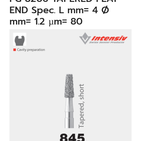
END Spec. L mm= 4 Ø
mm= 1.2 µm= 80