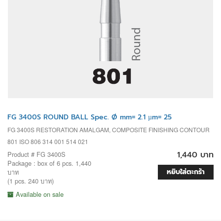
FG 3400S ROUND BALL Spec. Ø mm= 2.1 µm= 25
FG 3400S RESTORATION AMALGAM, COMPOSITE FINISHING CONTOUR
801 ISO 806 314 001 514 021
1,440 บาท
Product # FG 3400S
Package : box of 6 pcs. 1,440
หยิบใส่ตะกร้า
บาท
(1 pcs. 240 บาท)
Available on sale