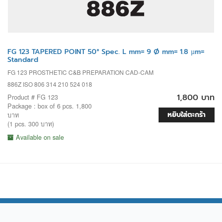
FG 123 TAPERED POINT 50° Spec. L mm= 9 Ø mm= 1.8 µm=
Standard
FG 123 PROSTHETIC C&B PREPARATION CAD-CAM
886Z ISO 806 314 210 524 018
1,800 บาท
Product # FG 123
Package : box of 6 pcs. 1,800
หยิบใส่ตะกร้า
บาท
(1 pcs. 300 บาท)
Available on sale