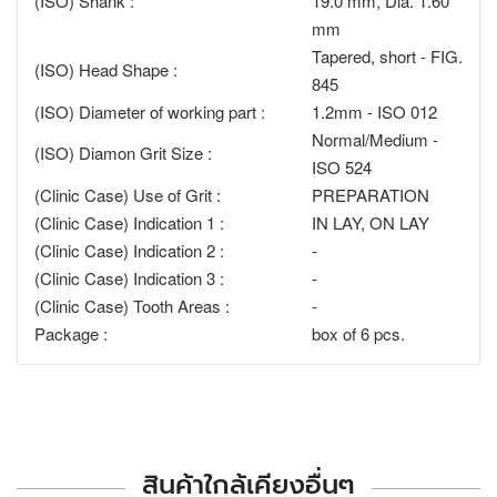
(ISO) Shank :
19.0 mm, Dia. 1.60
mm
Tapered, short - FIG.
(ISO) Head Shape :
845
(ISO) Diameter of working part :
1.2mm - ISO 012
Normal/Medium -
(ISO) Diamon Grit Size :
ISO 524
(Clinic Case) Use of Grit :
PREPARATION
(Clinic Case) Indication 1 :
IN LAY, ON LAY
(Clinic Case) Indication 2 :
-
(Clinic Case) Indication 3 :
-
(Clinic Case) Tooth Areas :
-
Package :
box of 6 pcs.
สินค้าใกล้เคียงอื่นๆ