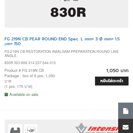
FG 219N CB PEAR ROUND END Spec. L mm= 3 Ø mm= 1.5
µm= 150
FG 219N CB RESTORATION AMALGAM PREPARATION ROUND LINE
ANGLE
830R ISO 806 314 237 544 015
1,050 บาท
Product # FG 219N CB
Package : box of 6 pcs. 1,050
หยิบใส่ตะกร้า
บาท
(1 pcs. 175 บาท)
Available on sale