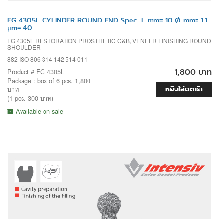
FG 4305L CYLINDER ROUND END Spec. L mm= 10 Ø mm= 1.1
µm= 40
FG 4305L RESTORATION PROSTHETIC C&B, VENEER FINISHING ROUND
SHOULDER
882 ISO 806 314 142 514 011
1,800 บาท
Product # FG 4305L
Package : box of 6 pcs. 1,800
หยิบใส่ตะกร้า
บาท
(1 pcs. 300 บาท)
Available on sale