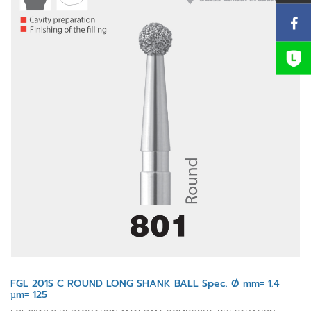
FGL 201S C ROUND LONG SHANK BALL Spec. Ø mm= 1.4
µm= 125