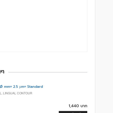
นๆ
Ø mm= 2.5 µm= Standard
AL, LINGUAL CONTOUR
1,440 บาท