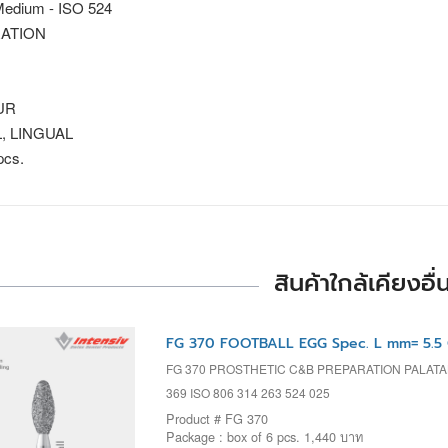
edium - ISO 524
ATION
UR
, LINGUAL
pcs.
สินค้าใกล้เคียงอื่
FG 370 FOOTBALL EGG Spec. L mm= 5.5 
FG 370 PROSTHETIC C&B PREPARATION PALAT
369 ISO 806 314 263 524 025
Product # FG 370
Package : box of 6 pcs. 1,440 บาท