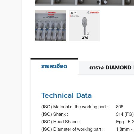
รายละเอียด
ตาราง DIAMOND BU
Technical Data
(ISO) Material of the working part :
806
(ISO) Shank :
314 (FG)
(ISO) Head Shape :
Egg - FI
(ISO) Diameter of working part :
1.8mm -