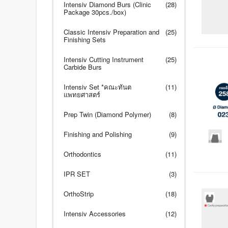
Intensiv Diamond Burs (Clinic
(28)
Package 30pcs./box)
Classic Intensiv Preparation and
(25)
Finishing Sets
Intensiv Cutting Instrument
(25)
Carbide Burs
Intensiv Set *คณะทันต
(11)
แพทยศาสตร์
Prep Twin (Diamond Polymer)
(8)
Finishing and Polishing
(9)
Orthodontics
(11)
IPR SET
(3)
OrthoStrip
(18)
Intensiv Accessories
(12)