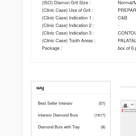
(ISO) Diamon Grit Size :
Normal/M
(Clinic Case) Use of Grit :
PREPAR
(Clinic Case) Indication 1 :
C&B
(Clinic Case) Indication 2 :
-
(Clinic Case) Indication 3 :
CONTO
(Clinic Case) Tooth Areas :
PALATAL
Package :
box of 6 
เมนู
Best Seller Intensiv
(57)
Intensiv Diamond Burs
(1617)
Diamond Burs with Tray
(8)